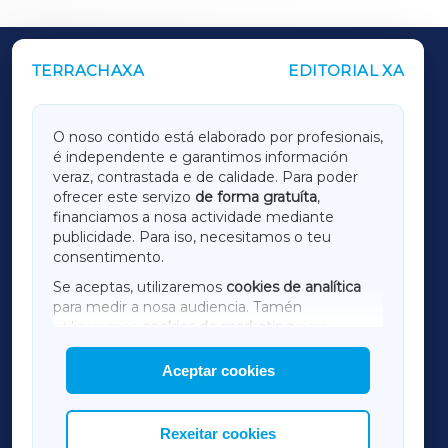
TERRACHAXA
EDITORIAL XA
OUTROS PERIÓDICOS
GALICIAXA
O noso contido está elaborado por profesionais,
é independente e garantimos información
LUGOXA
veraz, contrastada e de calidade. Para poder
ofrecer este servizo
de forma gratuíta
,
financiamos a nosa actividade mediante
TERRACHAXA
publicidade. Para iso, necesitamos o teu
consentimento.
SARRIAXA
Se aceptas, utilizaremos
cookies de analítica
para medir a nosa audiencia. Tamén
AMARIÑAXA
utilizaremos
cookies de marketing
para
mostrar publicidade de terceiros.
Aceptar cookies
RIBEIRASACRAXA
Así mesmo, podes personalizar a elección das
cookies que desexas permitir.
ACORUÑAXA
Rexeitar cookies