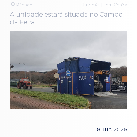
Rábade
LugoXa | TerraChaXa
A unidade estará situada no Campo
da Feira
8 Jun 2026