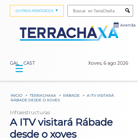
Buscar:
OUTROS PERIÓDICOS
Submi
Axenda
GAL
CAST
Xoves, 6 ago 2026
☰
INICIO
>
TERRACHAXA
>
RÁBADE
>
A ITV VISITARÁ
RÁBADE DESDE O XOVES
Infraestructuras
A ITV visitará Rábade
desde o xoves