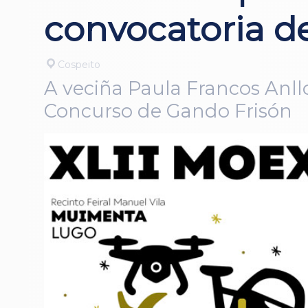
convocatoria de
Cospeito
A veciña Paula Francos Anllo
Concurso de Gando Frisón