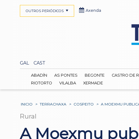
Axenda
OUTROS PERIÓDICOS
GAL
CAST
ABADÍN
AS PONTES
BEGONTE
CASTRO DE R
RIOTORTO
VILALBA
XERMADE
INICIO
>
TERRACHAXA
>
COSPEITO
>
A MOEXMU PUBLICA
Rural
A Moexmu publi