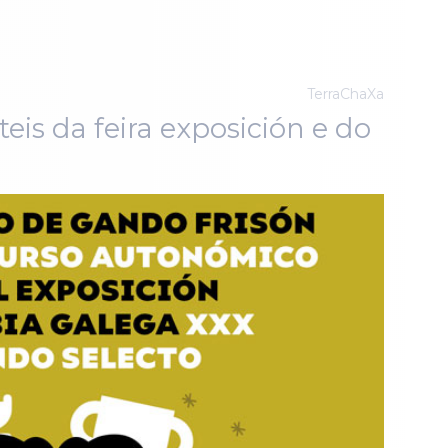
TerraChaXa
eis da feira exposición e do