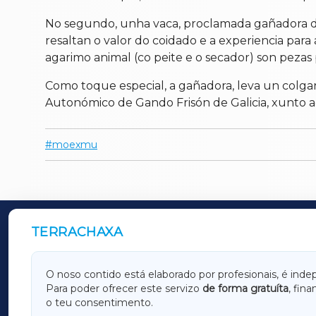
No segundo, unha vaca, proclamada gañadora do
resaltan o valor do coidado e a experiencia para 
agarimo animal (co peite e o secador) son peza
Como toque especial, a gañadora, leva un colga
Autonómico de Gando Frisón de Galicia, xunto 
moexmu
TERRACHAXA
OUTROS PERIÓDICOS
GALICIAXA
LUGOX
O noso contido está elaborado por profesionais, é inde
Para poder ofrecer este servizo
de forma gratuíta
, fin
AMARIÑAXA
RIBEIR
o teu consentimento.
OURENSEXA