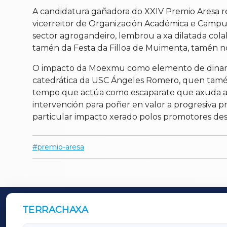
A candidatura gañadora do XXIV Premio Aresa rep
vicerreitor de Organización Académica e Campus
sector agrogandeiro, lembrou a xa dilatada cola
tamén da Festa da Filloa de Muimenta, tamén no
O impacto da Moexmu como elemento de dinamizac
catedrática da USC Ángeles Romero, quen tamén s
tempo que actúa como escaparate que axuda a fac
intervención para poñer en valor a progresiva p
particular impacto xerado polos promotores des
premio-aresa
TERRACHAXA
OUTROS PERIÓDICOS