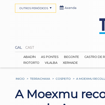
Axenda
OUTROS PERIÓDICOS
GAL
CAST
ABADÍN
AS PONTES
BEGONTE
CASTRO DE R
RIOTORTO
VILALBA
XERMADE
INICIO
>
TERRACHAXA
>
COSPEITO
>
A MOEXMU RECOLLE
A Moexmu recol