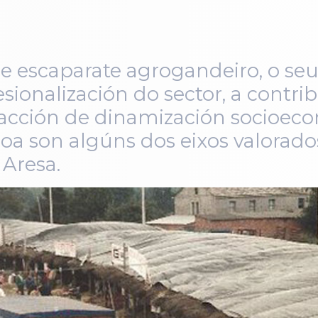
 e escaparate agrogandeiro, o se
ionalización do sector, a contri
a acción de dinamización socioec
illoa son algúns dos eixos valora
Aresa.