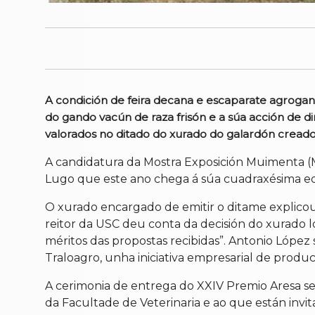
A condición de feira decana e escaparate agrogand
do gando vacún de raza frisón e a súa acción de di
valorados no ditado do xurado do galardón creado
A candidatura da Mostra Exposición Muimenta (M
Lugo que este ano chega á súa cuadraxésima ed
O xurado encargado de emitir o ditame explicou 
reitor da USC deu conta da decisión do xurado l
méritos das propostas recibidas”. Antonio López
Traloagro, unha iniciativa empresarial de produ
A cerimonia de entrega do XXIV Premio Aresa ser
da Facultade de Veterinaria e ao que están inv