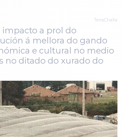
TerraChaXa
u impacto a prol do
bución á mellora do gando
onómica e cultural no medio
dos no ditado do xurado do