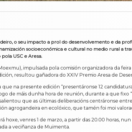
eiro, o seu impacto a prol do desenvolvemento e da profes
namización socioeconómica e cultural no medio rural a trav
 pola USC e Aresa.
oexmu), impulsada pola comisión organizadora da feira
ición, resultou gañadora do XXIV Premio Aresa de Des
que na presente edición “presentáronse 12 candidaturas 
ogo de máis dunha hora de reunión, durante a que fixo “
 salientou que as últimas deliberacións centráronse ent
ción agrogandeira en ecolóxico, que tamén foi moi valora
á hoxe, venres 1 de marzo, a partir das 20.00 horas, nun
itada a veciñanza de Muimenta.