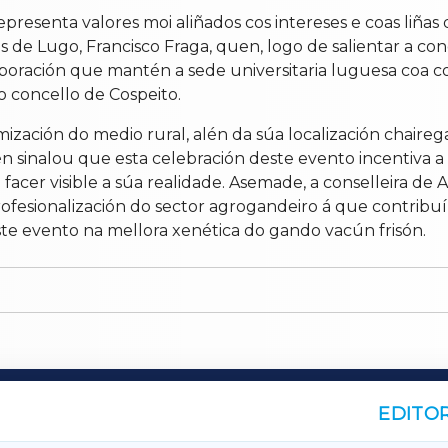
resenta valores moi aliñados cos intereses e coas liñas 
 de Lugo, Francisco Fraga, quen, logo de salientar a c
boración que mantén a sede universitaria luguesa coa com
 concello de Cospeito.
ión do medio rural, alén da súa localización chairega,
inalou que esta celebración deste evento incentiva a re
er visible a súa realidade. Asemade, a conselleira de Ac
rofesionalización do sector agrogandeiro á que contribu
te evento na mellora xenética do gando vacún frisón.
EDITOR