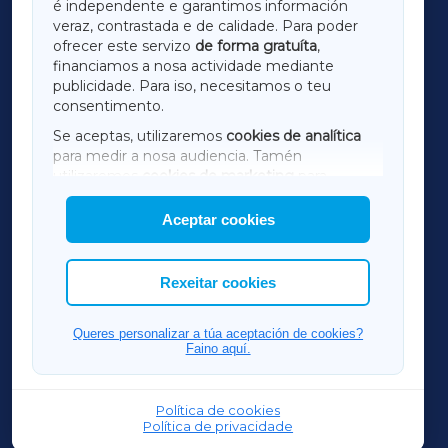
é independente e garantimos información
LUGOXA
veraz, contrastada e de calidade. Para poder
ofrecer este servizo
de forma gratuíta
,
financiamos a nosa actividade mediante
TERRACHAXA
publicidade. Para iso, necesitamos o teu
consentimento.
SARRIAXA
Se aceptas, utilizaremos
cookies de analítica
para medir a nosa audiencia. Tamén
AMARIÑAXA
utilizaremos
cookies de marketing
para
mostrar publicidade de terceiros.
Aceptar cookies
RIBEIRASACRAXA
Así mesmo, podes personalizar a elección das
cookies que desexas permitir.
ACORUÑAXA
Rexeitar cookies
FERROLXA
Queres personalizar a túa aceptación de cookies?
Faino aquí.
OURENSEXA
Política de cookies
Política de privacidade