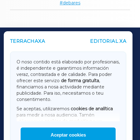
debares
TERRACHAXA
EDITORIAL XA
OUTROS PERIÓDICOS
GALICIAXA
O noso contido está elaborado por profesionais,
é independente e garantimos información
LUGOXA
veraz, contrastada e de calidade. Para poder
ofrecer este servizo
de forma gratuíta
,
financiamos a nosa actividade mediante
TERRACHAXA
publicidade. Para iso, necesitamos o teu
consentimento.
SARRIAXA
Se aceptas, utilizaremos
cookies de analítica
para medir a nosa audiencia. Tamén
AMARIÑAXA
utilizaremos
cookies de marketing
para
mostrar publicidade de terceiros.
Aceptar cookies
RIBEIRASACRAXA
Así mesmo, podes personalizar a elección das