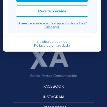
cookies que desexas permitir.
ACORUÑAXA
Rexeitar cookies
FERROLXA
Queres personalizar a túa aceptación de cookies?
Faino aquí.
OURENSEXA
Política de cookies
Política de privacidade
FACEBOOK
INSTAGRAM