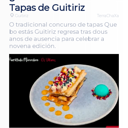
Tapas de Guitiriz
Guitiriz
TerraChaXa
O tradicional concurso de tapas Que
bo estás Guitiriz regresa tras dous
anos de ausencia para celebrar a
novena edición.