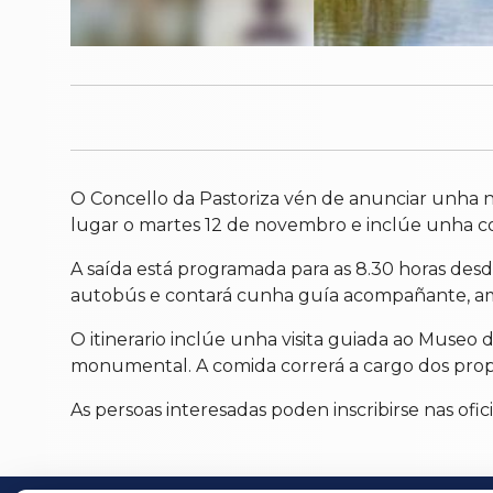
O Concello da Pastoriza vén de anunciar unha no
lugar o martes 12 de novembro e inclúe unha co
A saída está programada para as 8.30 horas desd
autobús e contará cunha guía acompañante, ambo
O itinerario inclúe unha visita guiada ao Museo d
monumental. A comida correrá a cargo dos propio
As persoas interesadas poden inscribirse nas ofic