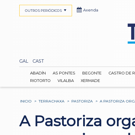
Axenda
OUTROS PERIÓDICOS
GAL
CAST
ABADÍN
AS PONTES
BEGONTE
CASTRO DE R
RIOTORTO
VILALBA
XERMADE
INICIO
>
TERRACHAXA
>
PASTORIZA
>
A PASTORIZA ORG
A Pastoriza or