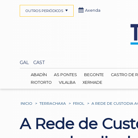
Axenda
OUTROS PERIÓDICOS
GAL
CAST
ABADÍN
AS PONTES
BEGONTE
CASTRO DE R
RIOTORTO
VILALBA
XERMADE
INICIO
>
TERRACHAXA
>
FRIOL
>
A REDE DE CUSTODIA 
A Rede de Cust