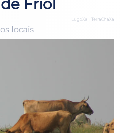
de Friol
LugoXa | TerraChaXa
os locais