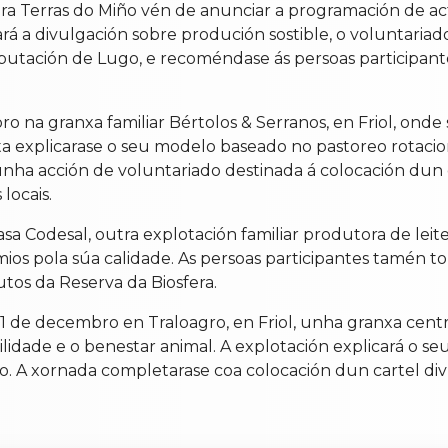
era Terras do Miño vén de anunciar a programación de ac
á a divulgación sobre produción sostible, o voluntariad
Deputación de Lugo, e recoméndase ás persoas participant
ro na granxa familiar Bértolos & Serranos, en Friol, ond
isita explicarase o seu modelo baseado no pastoreo rotaci
unha acción de voluntariado destinada á colocación dun 
locais.
 Codesal, outra explotación familiar produtora de lei
os pola súa calidade. As persoas participantes tamén t
utos da Reserva da Biosfera.
1 de decembro en Traloagro, en Friol, unha granxa cent
ilidade e o benestar animal. A explotación explicará o se
co. A xornada completarase coa colocación dun cartel di