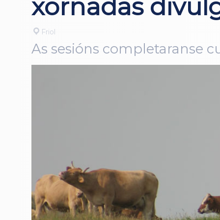
xornadas divulg
Friol
As sesións completaranse cu