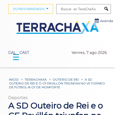
Buscar:
OUTROS PERIÓDICOS
Submi
Axenda
GAL
CAST
Venres, 7 ago 2026
☰
INICIO
>
TERRACHAXA
>
OUTEIRO DE REI
>
A SD
OUTEIRO DE REI E O CF PAVILLÓN TRIUNFAN NO VII TORNEO
DE FÚTBOL-8 CF DE MONFORTE
Deportes
A SD Outeiro de Rei e o