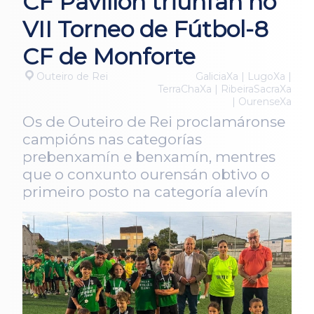
CF Pavillón triunfan no
VII Torneo de Fútbol-8
CF de Monforte
Outeiro de Rei
GaliciaXa | LugoXa |
TerraChaXa | RibeiraSacraXa
| OurenseXa
Os de Outeiro de Rei proclamáronse
campións nas categorías
prebenxamín e benxamín, mentres
que o conxunto ourensán obtivo o
primeiro posto na categoría alevín