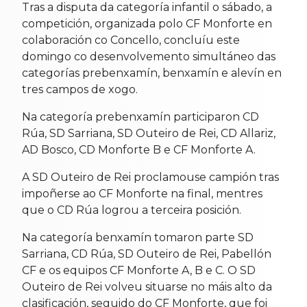
Tras a disputa da categoría infantil o sábado, a
competición, organizada polo CF Monforte en
colaboración co Concello, concluíu este
domingo co desenvolvemento simultáneo das
categorías prebenxamín, benxamín e alevín en
tres campos de xogo.
Na categoría prebenxamín participaron CD
Rúa, SD Sarriana, SD Outeiro de Rei, CD Allariz,
AD Bosco, CD Monforte B e CF Monforte A.
A SD Outeiro de Rei proclamouse campión tras
impoñerse ao CF Monforte na final, mentres
que o CD Rúa logrou a terceira posición.
Na categoría benxamín tomaron parte SD
Sarriana, CD Rúa, SD Outeiro de Rei, Pabellón
CF e os equipos CF Monforte A, B e C. O SD
Outeiro de Rei volveu situarse no máis alto da
clasificación, seguido do CF Monforte, que foi