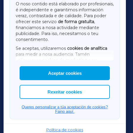
O noso contido está elaborado por profesionais,
é independente e garantimos información
LUGOXA
veraz, contrastada e de calidade. Para poder
ofrecer este servizo
de forma gratuíta
,
financiamos a nosa actividade mediante
TERRACHAXA
publicidade. Para iso, necesitamos o teu
consentimento.
SARRIAXA
Se aceptas, utilizaremos
cookies de analítica
para medir a nosa audiencia. Tamén
AMARIÑAXA
utilizaremos
cookies de marketing
para
mostrar publicidade de terceiros.
Aceptar cookies
RIBEIRASACRAXA
Así mesmo, podes personalizar a elección das
cookies que desexas permitir.
ACORUÑAXA
Rexeitar cookies
FERROLXA
Queres personalizar a túa aceptación de cookies?
Faino aquí.
OURENSEXA
Política de cookies