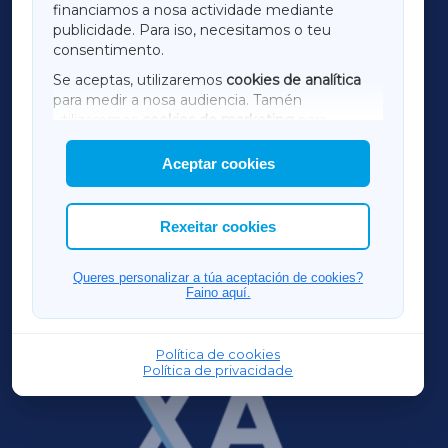
financiamos a nosa actividade mediante
TERRACHAXA
publicidade. Para iso, necesitamos o teu
consentimento.
SARRIAXA
Se aceptas, utilizaremos
cookies de analítica
para medir a nosa audiencia. Tamén
AMARIÑAXA
utilizaremos
cookies de marketing
para
mostrar publicidade de terceiros.
Aceptar cookies
RIBEIRASACRAXA
Así mesmo, podes personalizar a elección das
cookies que desexas permitir.
ACORUÑAXA
Rexeitar cookies
FERROLXA
Queres personalizar a túa aceptación de cookies?
Faino aquí.
OURENSEXA
Política de cookies
Política de privacidade