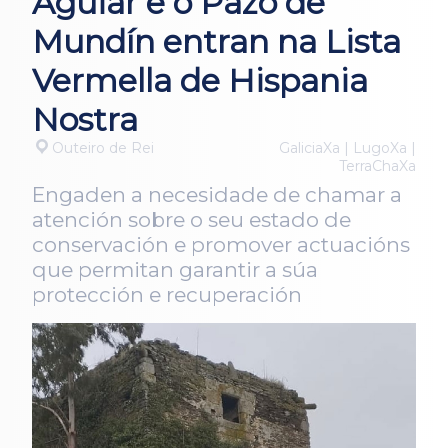
Aguiar e o Pazo de
Mundín entran na Lista
Vermella de Hispania
Nostra
Outeiro de Rei
GaliciaXa | LugoXa |
TerraChaXa
Engaden a necesidade de chamar a
atención sobre o seu estado de
conservación e promover actuacións
que permitan garantir a súa
protección e recuperación