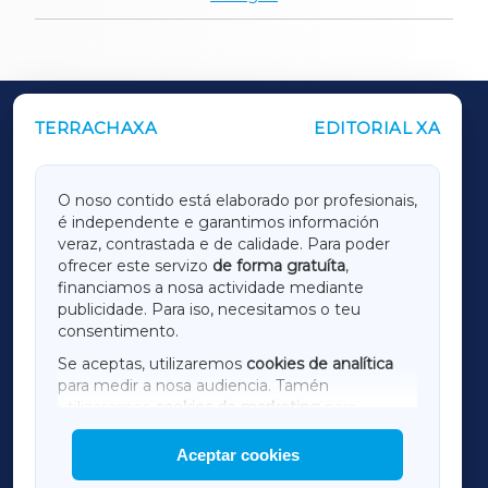
TERRACHAXA
EDITORIAL XA
OUTROS PERIÓDICOS
GALICIAXA
O noso contido está elaborado por profesionais,
é independente e garantimos información
LUGOXA
veraz, contrastada e de calidade. Para poder
ofrecer este servizo
de forma gratuíta
,
financiamos a nosa actividade mediante
TERRACHAXA
publicidade. Para iso, necesitamos o teu
consentimento.
SARRIAXA
Se aceptas, utilizaremos
cookies de analítica
para medir a nosa audiencia. Tamén
AMARIÑAXA
utilizaremos
cookies de marketing
para
mostrar publicidade de terceiros.
Aceptar cookies
RIBEIRASACRAXA
Así mesmo, podes personalizar a elección das
cookies que desexas permitir.