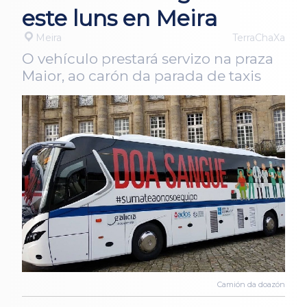
este luns en Meira
Meira
TerraChaXa
O vehículo prestará servizo na praza
Maior, ao carón da parada de taxis
Camión da doazón