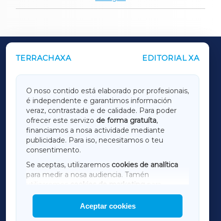
TERRACHAXA
EDITORIAL XA
OUTROS PERIÓDICOS
GALICIAXA
O noso contido está elaborado por profesionais,
é independente e garantimos información
LUGOXA
veraz, contrastada e de calidade. Para poder
ofrecer este servizo
de forma gratuíta
,
financiamos a nosa actividade mediante
TERRACHAXA
publicidade. Para iso, necesitamos o teu
consentimento.
SARRIAXA
Se aceptas, utilizaremos
cookies de analítica
para medir a nosa audiencia. Tamén
AMARIÑAXA
utilizaremos
cookies de marketing
para
mostrar publicidade de terceiros.
Aceptar cookies
RIBEIRASACRAXA
Así mesmo, podes personalizar a elección das
cookies que desexas permitir.