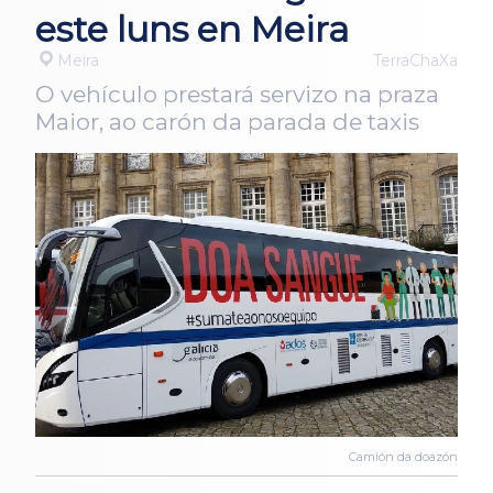
este luns en Meira
Meira
TerraChaXa
O vehículo prestará servizo na praza
Maior, ao carón da parada de taxis
Camión da doazón