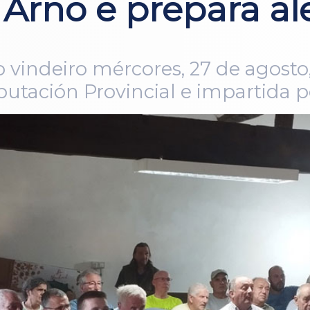
 Arno e prepara a
 vindeiro mércores, 27 de agost
putación Provincial e impartida 