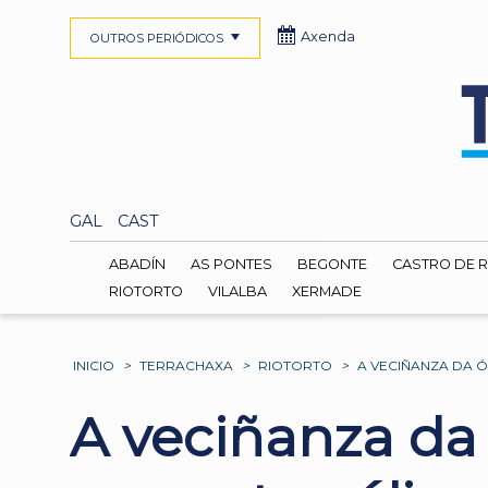
Axenda
OUTROS PERIÓDICOS
GAL
CAST
ABADÍN
AS PONTES
BEGONTE
CASTRO DE R
RIOTORTO
VILALBA
XERMADE
INICIO
>
TERRACHAXA
>
RIOTORTO
>
A VECIÑANZA DA 
A veciñanza da