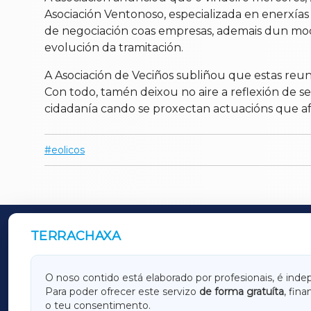
Asociación Ventonoso, especializada en enerxía
de negociación coas empresas, ademais dun mod
evolución da tramitación.
A Asociación de Veciños subliñou que estas reun
Con todo, tamén deixou no aire a reflexión de se
cidadanía cando se proxectan actuacións que af
eolicos
TERRACHAXA
OUTROS PERIÓDICOS
GALICIAXA
LUGOX
O noso contido está elaborado por profesionais, é inde
Para poder ofrecer este servizo
de forma gratuíta
, fin
AMARIÑAXA
RIBEIR
o teu consentimento.