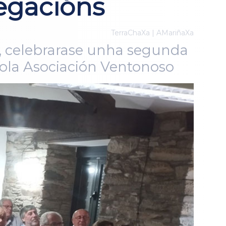
legacións
TerraChaXa | AMariñaXa
o, celebrarase unha segunda
pola Asociación Ventonoso