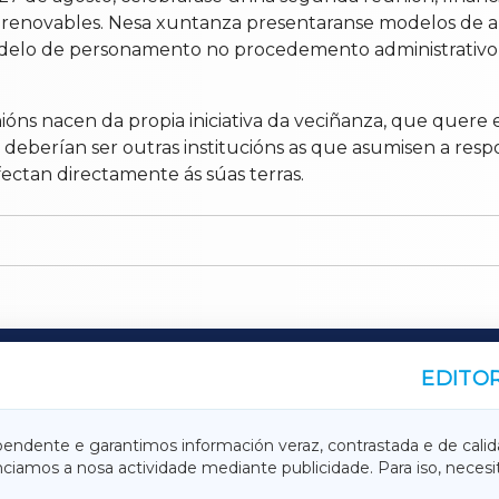
s renovables. Nesa xuntanza presentaranse modelos de a
elo de personamento no procedemento administrativo pa
ións nacen da propia iniciativa da veciñanza, que quere 
 deberían ser outras institucións as que asumisen a resp
ectan directamente ás súas terras.
EDITOR
A
TERRACHAXA
pendente e garantimos información veraz, contrastada e de calid
anciamos a nosa actividade mediante publicidade. Para iso, neces
ASACRAXA
ACORUÑAXA