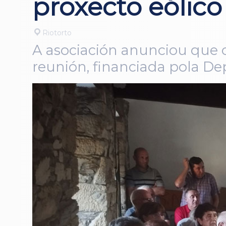
proxecto eólico
Riotorto
A asociación anunciou que o
reunión, financiada pola De