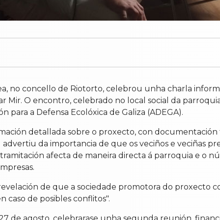
a, no concello de Riotorto, celebrou unha charla inform
r Mir. O encontro, celebrado no local social da parroqui
ón para a Defensa Ecolóxica de Galiza (ADEGA).
ormación detallada sobre o proxecto, con documentación 
ñal advertiu da importancia de que os veciños e veciñas 
tramitación afecta de maneira directa á parroquia e o 
empresas.
 revelación de que a sociedade promotora do proxecto con
 caso de posibles conflitos".
27 de agosto, celebrarase unha segunda reunión, financ