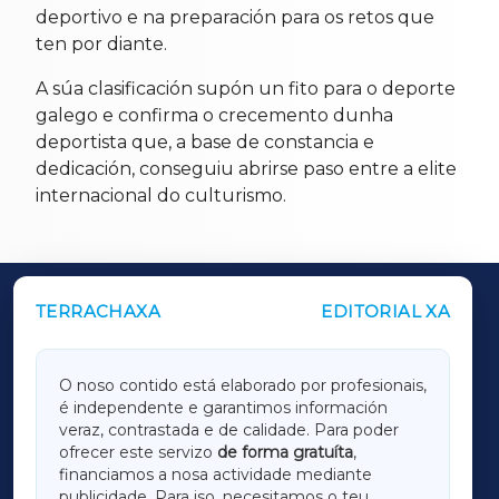
deportivo e na preparación para os retos que
ten por diante.
A súa clasificación supón un fito para o deporte
galego e confirma o crecemento dunha
deportista que, a base de constancia e
dedicación, conseguiu abrirse paso entre a elite
internacional do culturismo.
TERRACHAXA
EDITORIAL XA
OUTROS PERIÓDICOS
GALICIAXA
O noso contido está elaborado por profesionais,
é independente e garantimos información
LUGOXA
veraz, contrastada e de calidade. Para poder
ofrecer este servizo
de forma gratuíta
,
financiamos a nosa actividade mediante
TERRACHAXA
publicidade. Para iso, necesitamos o teu