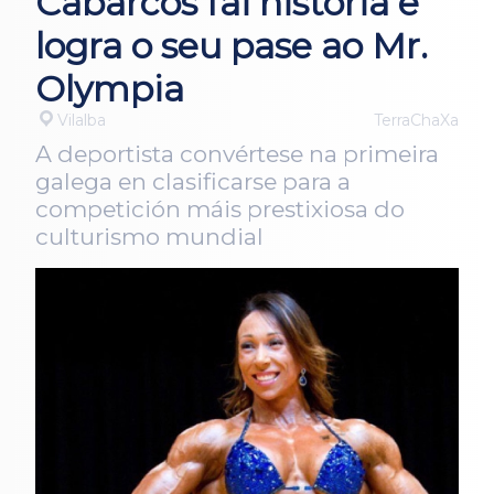
Cabarcos fai historia e
logra o seu pase ao Mr.
Olympia
Vilalba
TerraChaXa
A deportista convértese na primeira
galega en clasificarse para a
competición máis prestixiosa do
culturismo mundial