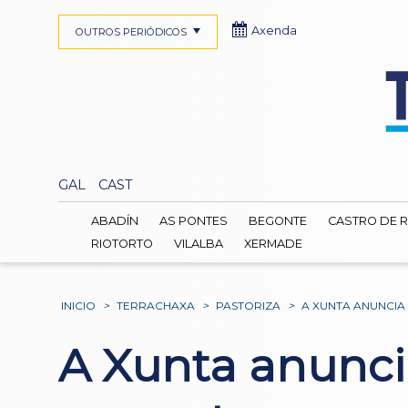
Axenda
OUTROS PERIÓDICOS
GAL
CAST
ABADÍN
AS PONTES
BEGONTE
CASTRO DE R
RIOTORTO
VILALBA
XERMADE
INICIO
>
TERRACHAXA
>
PASTORIZA
>
A XUNTA ANUNCIA
A Xunta anunci