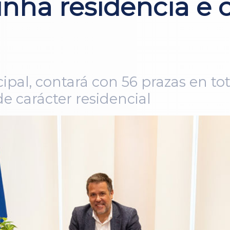
nha residencia e 
al, contará con 56 prazas en tot
de carácter residencial