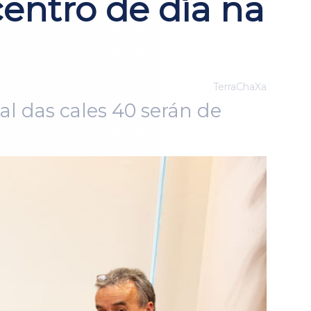
centro de día na
TerraChaXa
al das cales 40 serán de