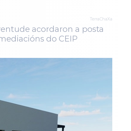
TerraChaXa
uventude acordaron a posta
nmediacións do CEIP