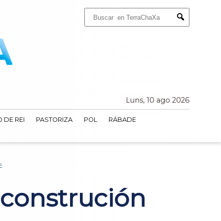
Buscar:
Submit
Luns, 10 ago 2026
 DE REI
PASTORIZA
POL
RÁBADE
E
á construción