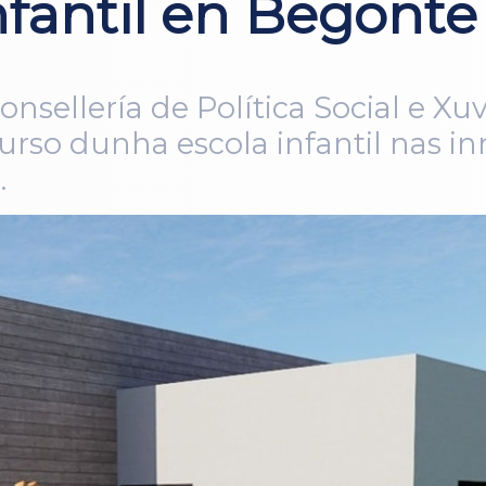
nfantil en Begonte
onsellería de Política Social e X
urso dunha escola infantil nas i
.