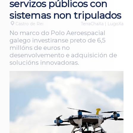
servizos públicos con
sistemas non tripulados
Castro de Rei
TerraChaXa | LugoXa
No marco do Polo Aeroespacial
galego investiranse preto de 6,5
millóns de euros no
desenvolvemento e adquisición de
solucións innovadoras.