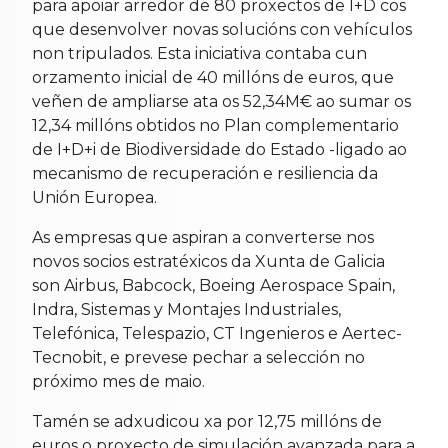
para apoiar arredor de 80 proxectos de I+D cos
que desenvolver novas solucións con
vehículos
non tripulados. Esta iniciativa contaba cun
orzamento inicial de 40 millóns de euros, que
veñen de ampliarse ata os 52,34M€ ao sumar os
12,34 millóns obtidos no Plan complementario
de I+D+i de Biodiversidade do Estado -ligado ao
mecanismo de recuperación e resiliencia da
Unión Europea.
As empresas que aspiran a converterse nos
novos socios estratéxicos da Xunta de Galicia
son Airbus, Babcock, Boeing Aerospace Spain,
Indra, Sistemas y Montajes Industriales,
Telefónica, Telespazio, CT Ingenieros e Aertec-
Tecnobit, e prevese pechar a selección no
próximo mes de maio.
Tamén se adxudicou xa por 12,75 millóns de
euros o proxecto de simulación avanzada para a