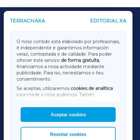
TERRACHAXA
EDITORIAL XA
OUTROS PERIÓDICOS
GALICIAXA
O noso contido está elaborado por profesionais,
é independente e garantimos información
LUGOXA
veraz, contrastada e de calidade. Para poder
ofrecer este servizo
de forma gratuíta
,
financiamos a nosa actividade mediante
TERRACHAXA
publicidade. Para iso, necesitamos o teu
consentimento.
SARRIAXA
Se aceptas, utilizaremos
cookies de analítica
para medir a nosa audiencia. Tamén
AMARIÑAXA
utilizaremos
cookies de marketing
para
mostrar publicidade de terceiros.
Aceptar cookies
RIBEIRASACRAXA
Así mesmo, podes personalizar a elección das
cookies que desexas permitir.
ACORUÑAXA
Rexeitar cookies