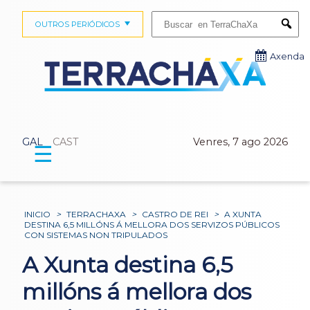
Buscar:
OUTROS PERIÓDICOS
Submi
Axenda
GAL
CAST
Venres, 7 ago 2026
☰
INICIO
>
TERRACHAXA
>
CASTRO DE REI
>
A XUNTA
DESTINA 6,5 MILLÓNS Á MELLORA DOS SERVIZOS PÚBLICOS
CON SISTEMAS NON TRIPULADOS
A Xunta destina 6,5
millóns á mellora dos