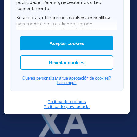
publicidade. Para iso, necesitamos o teu
consentimento.
SARRIAXA
Se aceptas, utilizaremos
cookies de analítica
para medir a nosa audiencia. Tamén
AMARIÑAXA
utilizaremos
cookies de marketing
para
mostrar publicidade de terceiros.
Aceptar cookies
RIBEIRASACRAXA
Así mesmo, podes personalizar a elección das
cookies que desexas permitir.
ACORUÑAXA
Rexeitar cookies
FERROLXA
Queres personalizar a túa aceptación de cookies?
Faino aquí.
OURENSEXA
Política de cookies
Política de privacidade