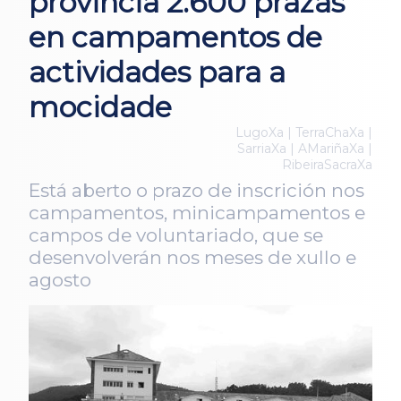
provincia 2.600 prazas
en campamentos de
actividades para a
mocidade
LugoXa | TerraChaXa |
SarriaXa | AMariñaXa |
RibeiraSacraXa
Está aberto o prazo de inscrición nos
campamentos, minicampamentos e
campos de voluntariado, que se
desenvolverán nos meses de xullo e
agosto