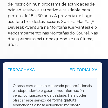
de inscrición nun programa de actividades de
ocio educativo, alternativo e saudable para
persoas de 18 a 30 anos. A provincia de Lugo
acollerá tres destas accións: Surf na Mariña (A
Devesa); Aventura na Montaña (Cervantes) e o
Xeocampamento nas Montañas do Courel. Nas
dúas primeiras hai unha quenda e na última,
dúas.
TERRACHAXA
EDITORIAL XA
OUTROS PERIÓDICOS
GALICIAXA
O noso contido está elaborado por profesionais,
é independente e garantimos información
LUGOXA
veraz, contrastada e de calidade. Para poder
ofrecer este servizo
de forma gratuíta
,
financiamos a nosa actividade mediante
TERRACHAXA