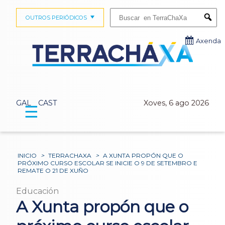
Buscar:
OUTROS PERIÓDICOS
Submi
Axenda
GAL
CAST
Xoves, 6 ago 2026
☰
INICIO
>
TERRACHAXA
>
A XUNTA PROPÓN QUE O
PRÓXIMO CURSO ESCOLAR SE INICIE O 9 DE SETEMBRO E
REMATE O 21 DE XUÑO
Educación
A Xunta propón que o