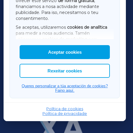
ofrecer este servizo
de forma gratuíta
,
financiamos a nosa actividade mediante
TERRACHAXA
publicidade. Para iso, necesitamos o teu
consentimento.
SARRIAXA
Se aceptas, utilizaremos
cookies de analítica
para medir a nosa audiencia. Tamén
AMARIÑAXA
utilizaremos
cookies de marketing
para
mostrar publicidade de terceiros.
Aceptar cookies
RIBEIRASACRAXA
Así mesmo, podes personalizar a elección das
cookies que desexas permitir.
ACORUÑAXA
Rexeitar cookies
FERROLXA
Queres personalizar a túa aceptación de cookies?
Faino aquí.
OURENSEXA
Política de cookies
Política de privacidade