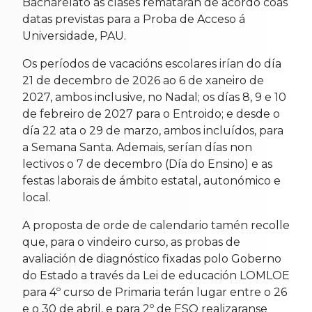
Bacharelato as clases rematarán de acordo coas
datas previstas para a Proba de Acceso á
Universidade, PAU.
Os períodos de vacacións escolares irían do día
21 de decembro de 2026 ao 6 de xaneiro de
2027, ambos inclusive, no Nadal; os días 8, 9 e 10
de febreiro de 2027 para o Entroido; e desde o
día 22 ata o 29 de marzo, ambos incluídos, para
a Semana Santa. Ademais, serían días non
lectivos o 7 de decembro (Día do Ensino) e as
festas laborais de ámbito estatal, autonómico e
local.
A proposta de orde de calendario tamén recolle
que, para o vindeiro curso, as probas de
avaliación de diagnóstico fixadas polo Goberno
do Estado a través da Lei de educación LOMLOE
para 4º curso de Primaria terán lugar entre o 26
e o 30 de abril, e para 2º de ESO realizaranse