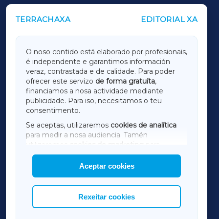
TERRACHAXA
EDITORIAL XA
OUTROS PERIÓDICOS
GALICIAXA
O noso contido está elaborado por profesionais,
é independente e garantimos información
LUGOXA
veraz, contrastada e de calidade. Para poder
ofrecer este servizo
de forma gratuíta
,
financiamos a nosa actividade mediante
TERRACHAXA
publicidade. Para iso, necesitamos o teu
consentimento.
SARRIAXA
Se aceptas, utilizaremos
cookies de analítica
para medir a nosa audiencia. Tamén
AMARIÑAXA
utilizaremos
cookies de marketing
para
mostrar publicidade de terceiros.
Aceptar cookies
RIBEIRASACRAXA
Así mesmo, podes personalizar a elección das
cookies que desexas permitir.
ACORUÑAXA
Rexeitar cookies
FERROLXA