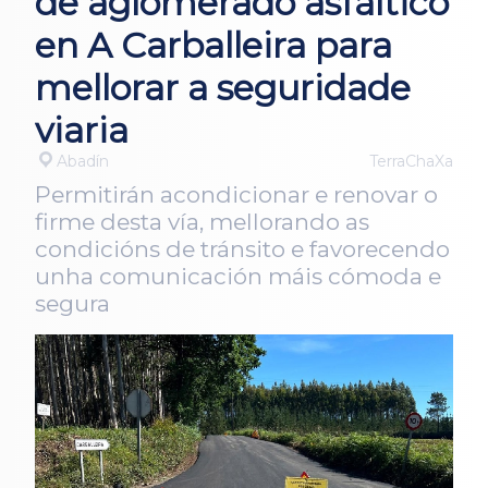
de aglomerado asfáltico
en A Carballeira para
mellorar a seguridade
viaria
Abadín
TerraChaXa
Permitirán acondicionar e renovar o
firme desta vía, mellorando as
condicións de tránsito e favorecendo
unha comunicación máis cómoda e
segura