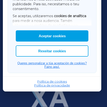
TERRACHAXA
publicidade. Para iso, necesitamos o teu
consentimento.
SARRIAXA
Se aceptas, utilizaremos
cookies de analítica
para medir a nosa audiencia. Tamén
AMARIÑAXA
utilizaremos
cookies de marketing
para
mostrar publicidade de terceiros.
Aceptar cookies
RIBEIRASACRAXA
Así mesmo, podes personalizar a elección das
cookies que desexas permitir.
ACORUÑAXA
Rexeitar cookies
FERROLXA
Queres personalizar a túa aceptación de cookies?
Faino aquí.
OURENSEXA
Política de cookies
Política de privacidade