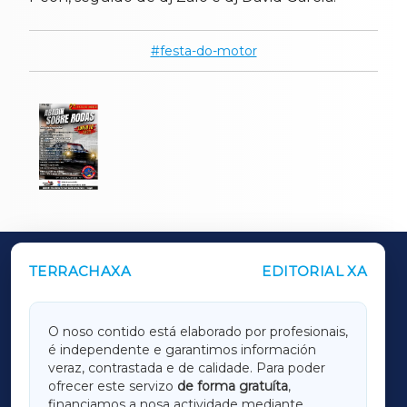
festa-do-motor
TERRACHAXA
EDITORIAL XA
OUTROS PERIÓDICOS
GALICIAXA
O noso contido está elaborado por profesionais,
é independente e garantimos información
LUGOXA
veraz, contrastada e de calidade. Para poder
ofrecer este servizo
de forma gratuíta
,
financiamos a nosa actividade mediante