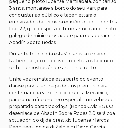
pequeno piloto lucense Martilabala, con tan só
3 anos, montarase a bordo do seu kart para
conquistar ao público e taéen estará o
embaixador da primeira edición, o piloto pontés
Fran22, que despois de triunfar no campionato
galego de minimotos acude para colaborar con
Abadín Sobre Rodas.
Durante todo o día estará o artista urbano
Rubén Paz, do colectivo Trecetrazos facendo
unha demostración de arte en directo.
Unha vez rematada esta parte do evento
darase paso á entrega de uns premios, para
continuar coa verbena co dúo La Mecanica,
para concluír co sorteo especial dun vehículo
preparado para trackdays, (Honda Civic EG). O
desenlace de Abadín Sobre Rodas 2.0 será coa
actuación do dj de prestixio lucense Marcos
Peón, seguido de dj Zalo e dj David García.