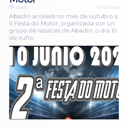
Abadín
TerraChaXa
Abadín acollerá no mes de outubro a
II Festa do Motor, organizada por un
grupo de rapaces de Abadín, o día 10
de xuño.