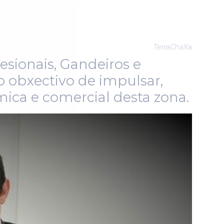
TerraChaXa
sionais, Gandeiros e
 obxectivo de impulsar,
ica e comercial desta zona.