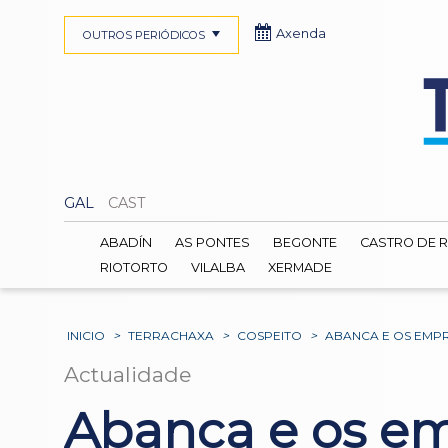
Axenda
OUTROS PERIÓDICOS
GAL
CAST
ABADÍN
AS PONTES
BEGONTE
CASTRO DE R
RIOTORTO
VILALBA
XERMADE
INICIO
>
TERRACHAXA
>
COSPEITO
>
ABANCA E OS EMP
Actualidade
Abanca e os em