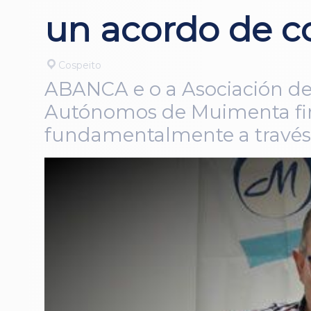
un acordo de c
Cospeito
ABANCA e o a Asociación de 
Autónomos de Muimenta firm
fundamentalmente a través d