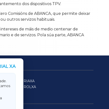
mantemento dos dispositivos TPV.
Cero Comisións de ABANCA, que permite deixar
u outros servizos habituais.
 intereses de máis de medio centenar de
mario e de servizos. Pola súa parte, ABANCA
IAL XA
SARRIAXA
ade.
itamos
FERROLXA
a