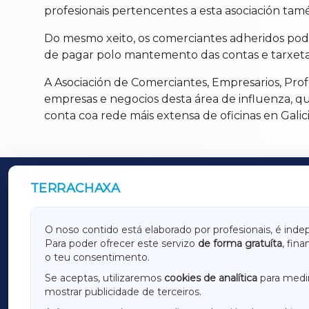
profesionais pertencentes a esta asociación tamé
Do mesmo xeito, os comerciantes adheridos pod
de pagar polo mantemento das contas e tarxetas,
A Asociación de Comerciantes, Empresarios, Pro
empresas e negocios desta área de influenza, qu
conta coa rede máis extensa de oficinas en Gali
TERRACHAXA
OUTROS PERIÓDICOS
GALICIAXA
LUGOX
O noso contido está elaborado por profesionais, é inde
Para poder ofrecer este servizo
de forma gratuíta
, fin
AMARIÑAXA
RIBEIR
o teu consentimento.
OURENSEXA
Se aceptas, utilizaremos
cookies de analítica
para medir
mostrar publicidade de terceiros.