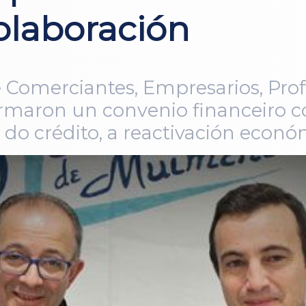
olaboración
Comerciantes, Empresarios, Profe
aron un convenio financeiro co
o crédito, a reactivación económ