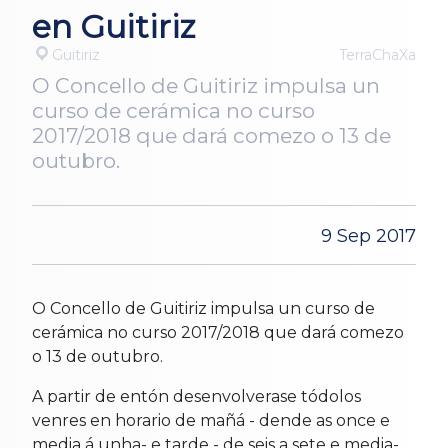
en Guitiriz
Guitiriz
TerraChaXa
O Concello de Guitiriz impulsa un
curso de cerámica no curso
2017/2018 que dará comezo o 13 de
outubro.
9 Sep 2017
O Concello de Guitiriz impulsa un curso de
cerámica no curso 2017/2018 que dará comezo
o 13 de outubro.
A partir de entón desenvolverase tódolos
venres en horario de mañá - dende as once e
media á unha- e tarde - de seis a sete e media-