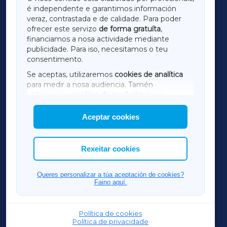
é independente e garantimos información
LUGOXA
veraz, contrastada e de calidade. Para poder
ofrecer este servizo
de forma gratuíta
,
financiamos a nosa actividade mediante
TERRACHAXA
publicidade. Para iso, necesitamos o teu
consentimento.
SARRIAXA
Se aceptas, utilizaremos
cookies de analítica
para medir a nosa audiencia. Tamén
AMARIÑAXA
utilizaremos
cookies de marketing
para
mostrar publicidade de terceiros.
Aceptar cookies
RIBEIRASACRAXA
Así mesmo, podes personalizar a elección das
cookies que desexas permitir.
ACORUÑAXA
Rexeitar cookies
FERROLXA
Queres personalizar a túa aceptación de cookies?
Faino aquí.
OURENSEXA
Política de cookies
Política de privacidade