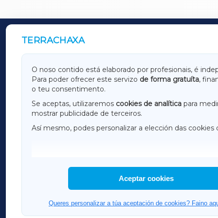
TERRACHAXA
OUTROS PERIÓDICOS
GALICIAXA
LUGOX
O noso contido está elaborado por profesionais, é inde
Para poder ofrecer este servizo
de forma gratuíta
, fin
AMARIÑAXA
RIBEIR
o teu consentimento.
OURENSEXA
Se aceptas, utilizaremos
cookies de analítica
para medir
mostrar publicidade de terceiros.
Así mesmo, podes personalizar a elección das cookies 
F
I
H
Aceptar cookies
Queres personalizar a túa aceptación de cookies? Faino aqu