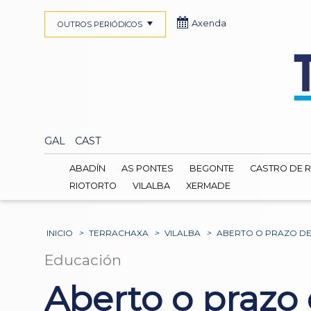
Axenda
OUTROS PERIÓDICOS
GAL
CAST
ABADÍN
AS PONTES
BEGONTE
CASTRO DE R
RIOTORTO
VILALBA
XERMADE
INICIO
>
TERRACHAXA
>
VILALBA
>
ABERTO O PRAZO DE I
Educación
Aberto o prazo 