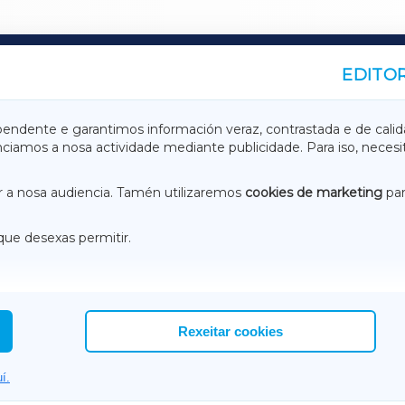
EDITOR
A
TERRACHAXA
pendente e garantimos información veraz, contrastada e de calid
anciamos a nosa actividade mediante publicidade. Para iso, neces
ASACRAXA
ACORUÑAXA
 a nosa audiencia. Tamén utilizaremos
cookies de marketing
par
que desexas permitir.
ACEBOOK
CONTACTO
NSTAGRAM
EMEROTECA
Rexeitar cookies
í.