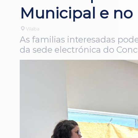
Municipal e no 
Vilalba
As familias interesadas pode
da sede electrónica do Conc