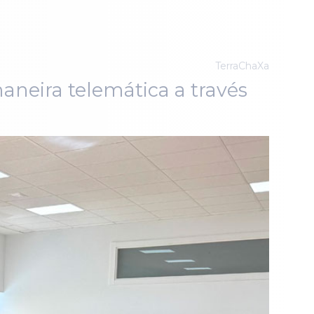
TerraChaXa
aneira telemática a través