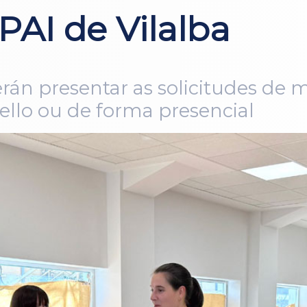
PAI de Vilalba
rán presentar as solicitudes de m
ello ou de forma presencial