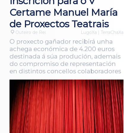
inscrición para o V
Certame Manuel María
de Proxectos Teatrais
Outeiro de Rei
LugoXa | TerraChaXa
O proxecto gañador recibirá unha
achega económica de 4.200 euros
destinada á súa produción, ademais
do compromiso de representación
en distintos concellos colaboradores