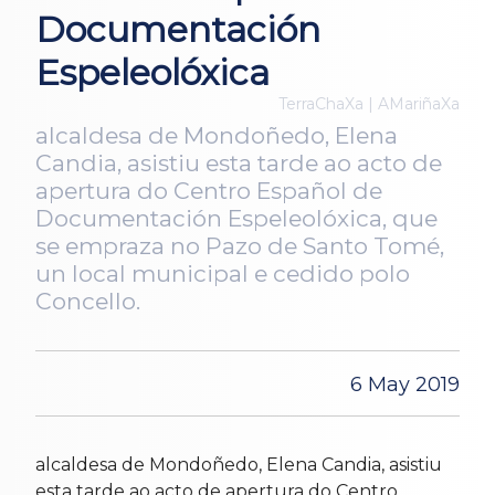
Documentación
Espeleolóxica
TerraChaXa | AMariñaXa
alcaldesa de Mondoñedo, Elena
Candia, asistiu esta tarde ao acto de
apertura do Centro Español de
Documentación Espeleolóxica, que
se empraza no Pazo de Santo Tomé,
un local municipal e cedido polo
Concello.
6 May 2019
alcaldesa de Mondoñedo, Elena Candia, asistiu
esta tarde ao acto de apertura do Centro