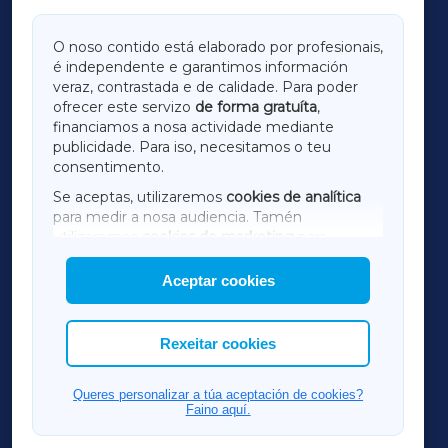
GALICIAXA
O noso contido está elaborado por profesionais,
é independente e garantimos información
LUGOXA
veraz, contrastada e de calidade. Para poder
ofrecer este servizo
de forma gratuíta
,
financiamos a nosa actividade mediante
TERRACHAXA
publicidade. Para iso, necesitamos o teu
consentimento.
SARRIAXA
Se aceptas, utilizaremos
cookies de analítica
para medir a nosa audiencia. Tamén
AMARIÑAXA
utilizaremos
cookies de marketing
para
mostrar publicidade de terceiros.
Aceptar cookies
RIBEIRASACRAXA
Así mesmo, podes personalizar a elección das
cookies que desexas permitir.
ACORUÑAXA
Rexeitar cookies
FERROLXA
Queres personalizar a túa aceptación de cookies?
Faino aquí.
OURENSEXA