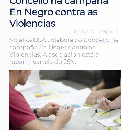
Concello na campaña
En Negro contra as
Violencias
TerraChaXa | AMariñaXa
AciaFozCCA colabora co Concello na
campaña En Negro contra as
Violencias. A asociación está a
repartir carteis do 25N.