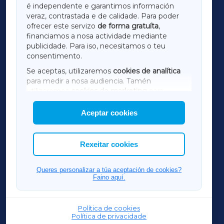
é independente e garantimos información
LUGOXA
veraz, contrastada e de calidade. Para poder
ofrecer este servizo
de forma gratuíta
,
financiamos a nosa actividade mediante
TERRACHAXA
publicidade. Para iso, necesitamos o teu
consentimento.
SARRIAXA
Se aceptas, utilizaremos
cookies de analítica
para medir a nosa audiencia. Tamén
AMARIÑAXA
utilizaremos
cookies de marketing
para
mostrar publicidade de terceiros.
Aceptar cookies
RIBEIRASACRAXA
Así mesmo, podes personalizar a elección das
cookies que desexas permitir.
ACORUÑAXA
Rexeitar cookies
FERROLXA
Queres personalizar a túa aceptación de cookies?
Faino aquí.
OURENSEXA
Política de cookies
Política de privacidade