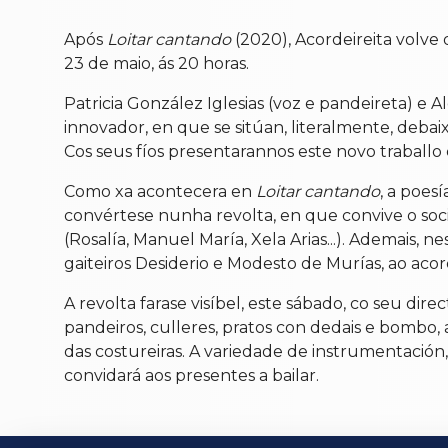
Após
Loitar cantando
(2020), Acordeireita volv
23 de maio, ás 20 horas.
Patricia González Iglesias (voz e pandeireta) e
innovador, en que se sitúan, literalmente, debaix
Cos seus fíos presentarannos este novo traballo 
Como xa acontecera en
Loitar cantando
, a poes
convértese nunha revolta, en que convive o socia
(Rosalía, Manuel María, Xela Arias...). Ademais,
gaiteiros Desiderio e Modesto de Murías, ao aco
A revolta farase visíbel, este sábado, co seu dir
pandeiros, culleres, pratos con dedais e bombo,
das costureiras. A variedade de instrumentació
convidará aos presentes a bailar.