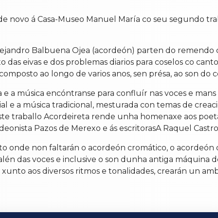
e de novo á Casa-Museo Manuel María co seu segundo tra
 Alejandro Balbuena Ojea (acordeón) parten do remendo c
o das eivas e dos problemas diarios para coselos co canto 
composto ao longo de varios anos, sen présa, ao son do c
ía e a música encóntranse para confluír nas voces e mans 
l e a música tradicional, mesturada con temas de creació
 neste traballo Acordeireta rende unha homenaxe aos poet
rdeonista Pazos de Merexo e ás escritorasA Raquel Castro
ecto onde non faltarán o acordeón cromático, o acordeón d
 alén das voces e inclusive o son dunha antiga máquina 
n, xunto aos diversos ritmos e tonalidades, crearán un 