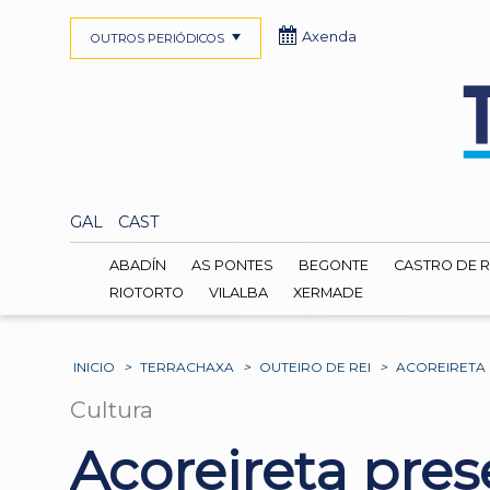
Axenda
OUTROS PERIÓDICOS
GAL
CAST
ABADÍN
AS PONTES
BEGONTE
CASTRO DE R
RIOTORTO
VILALBA
XERMADE
INICIO
>
TERRACHAXA
>
OUTEIRO DE REI
>
ACOREIRETA 
Cultura
Acoreireta pre