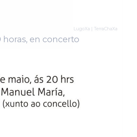
LugoXa | TerraChaXa
 horas, en concerto