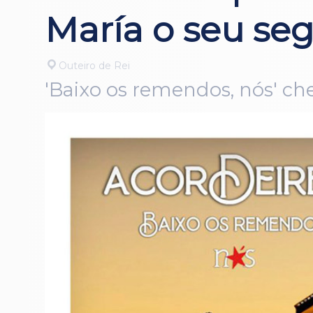
María o seu se
Outeiro de Rei
'Baixo os remendos, nós' che