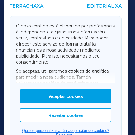
TERRACHAXA
EDITORIAL XA
OUTROS PERIÓDICOS
GALICIAXA
O noso contido está elaborado por profesionais,
é independente e garantimos información
LUGOXA
veraz, contrastada e de calidade. Para poder
ofrecer este servizo
de forma gratuíta
,
financiamos a nosa actividade mediante
TERRACHAXA
publicidade. Para iso, necesitamos o teu
consentimento.
SARRIAXA
Se aceptas, utilizaremos
cookies de analítica
para medir a nosa audiencia. Tamén
AMARIÑAXA
utilizaremos
cookies de marketing
para
mostrar publicidade de terceiros.
Aceptar cookies
RIBEIRASACRAXA
Así mesmo, podes personalizar a elección das
cookies que desexas permitir.
ACORUÑAXA
Rexeitar cookies
FERROLXA
Queres personalizar a túa aceptación de cookies?