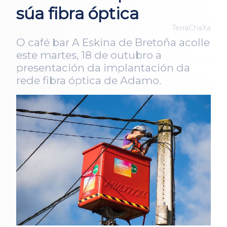
súa fibra óptica
TerraChaXa
O café bar A Eskina de Bretoña acolle
este martes, 18 de outubro a
presentación da implantación da
rede fibra óptica de Adamo.