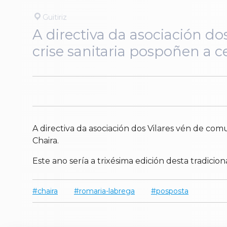
Guitiriz
A directiva da asociación d
crise sanitaria pospoñen a 
A directiva da asociación dos Vilares vén de co
Chaira.
Este ano sería a trixésima edición desta tradicio
chaira
romaria-labrega
posposta