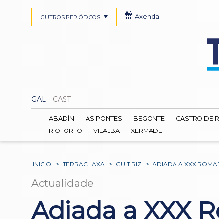
Axenda
OUTROS PERIÓDICOS
GAL
CAST
ABADÍN
AS PONTES
BEGONTE
CASTRO DE R
RIOTORTO
VILALBA
XERMADE
INICIO
>
TERRACHAXA
>
GUITIRIZ
>
ADIADA A XXX ROMA
Actualidade
Adiada a XXX R