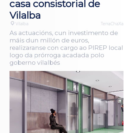
casa consistorial de
Vilalba
Vilalba
TerraChaXa
As actuacións, cun investimento de
máis dun millón de euros,
realizaranse con cargo ao PIREP local
logo da prórroga acadada polo
goberno vilalbés