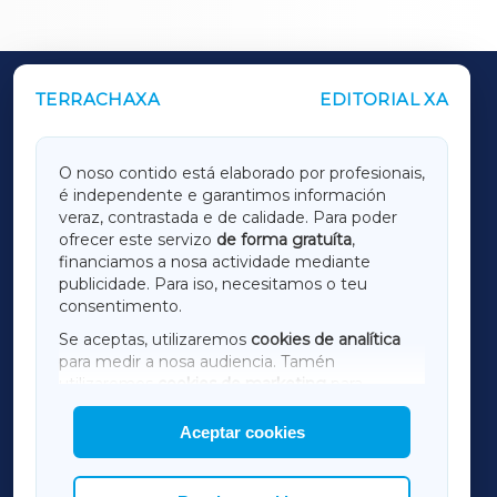
TERRACHAXA
EDITORIAL XA
OUTROS PERIÓDICOS
GALICIAXA
O noso contido está elaborado por profesionais,
é independente e garantimos información
LUGOXA
veraz, contrastada e de calidade. Para poder
ofrecer este servizo
de forma gratuíta
,
financiamos a nosa actividade mediante
TERRACHAXA
publicidade. Para iso, necesitamos o teu
consentimento.
SARRIAXA
Se aceptas, utilizaremos
cookies de analítica
para medir a nosa audiencia. Tamén
AMARIÑAXA
utilizaremos
cookies de marketing
para
mostrar publicidade de terceiros.
Aceptar cookies
RIBEIRASACRAXA
Así mesmo, podes personalizar a elección das
cookies que desexas permitir.
ACORUÑAXA