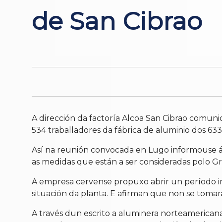
de San Cibrao
A dirección da factoría Alcoa San Cibrao comuni
534 traballadores da fábrica de aluminio dos 633
Así na reunión convocada en Lugo informouse á r
as medidas que están a ser consideradas polo G
A empresa cervense propuxo abrir un período in
situación da planta. E afirman que non se toma
A través dun escrito a aluminera norteamerican