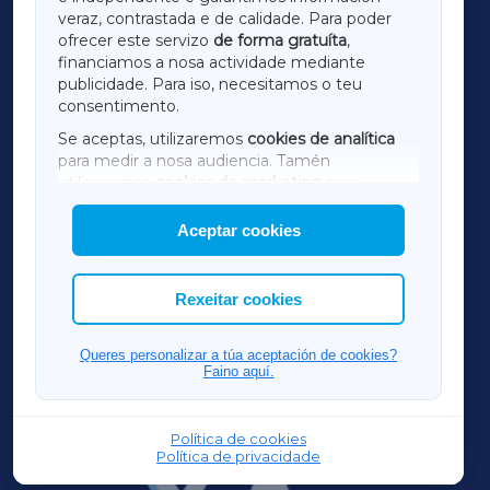
LUGOXA
veraz, contrastada e de calidade. Para poder
ofrecer este servizo
de forma gratuíta
,
financiamos a nosa actividade mediante
TERRACHAXA
publicidade. Para iso, necesitamos o teu
consentimento.
SARRIAXA
Se aceptas, utilizaremos
cookies de analítica
para medir a nosa audiencia. Tamén
AMARIÑAXA
utilizaremos
cookies de marketing
para
mostrar publicidade de terceiros.
Aceptar cookies
RIBEIRASACRAXA
Así mesmo, podes personalizar a elección das
cookies que desexas permitir.
ACORUÑAXA
Rexeitar cookies
FERROLXA
Queres personalizar a túa aceptación de cookies?
Faino aquí.
OURENSEXA
Política de cookies
Política de privacidade