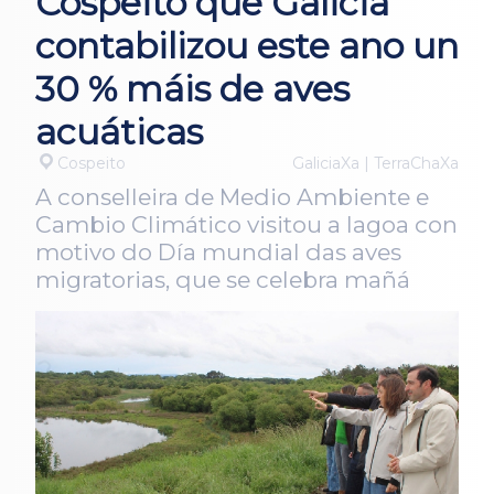
Cospeito que Galicia
contabilizou este ano un
30 % máis de aves
acuáticas
Cospeito
GaliciaXa | TerraChaXa
A conselleira de Medio Ambiente e
Cambio Climático visitou a lagoa con
motivo do Día mundial das aves
migratorias, que se celebra mañá