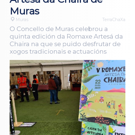
Muras
Muras
TerraChaXa
O Concello de Muras celebrou a
quinta edición da Romaxe Artesá da
Chaira na que se puido desfrutar de
xogos tradicionais e actuacións