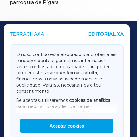
parroquia de Pígara.
TERRACHAXA
EDITORIAL XA
OUTROS PERIÓDICOS
GALICIAXA
O noso contido está elaborado por profesionais,
é independente e garantimos información
LUGOXA
veraz, contrastada e de calidade. Para poder
ofrecer este servizo
de forma gratuíta
,
financiamos a nosa actividade mediante
TERRACHAXA
publicidade. Para iso, necesitamos o teu
consentimento.
SARRIAXA
Se aceptas, utilizaremos
cookies de analítica
para medir a nosa audiencia. Tamén
AMARIÑAXA
utilizaremos
cookies de marketing
para
mostrar publicidade de terceiros.
Aceptar cookies
RIBEIRASACRAXA
Así mesmo, podes personalizar a elección das
cookies que desexas permitir.