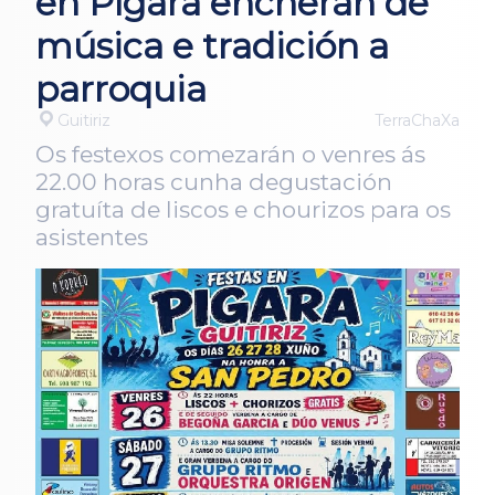
en Pígara encherán de
música e tradición a
parroquia
Guitiriz
TerraChaXa
Os festexos comezarán o venres ás
22.00 horas cunha degustación
gratuíta de liscos e chourizos para os
asistentes