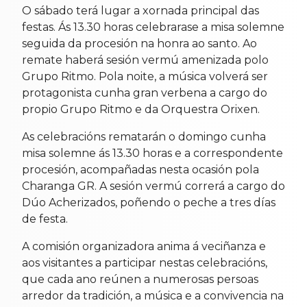
O sábado terá lugar a xornada principal das
festas. Ás 13.30 horas celebrarase a misa solemne
seguida da procesión na honra ao santo. Ao
remate haberá sesión vermú amenizada polo
Grupo Ritmo. Pola noite, a música volverá ser
protagonista cunha gran verbena a cargo do
propio Grupo Ritmo e da Orquestra Orixen.
As celebracións rematarán o domingo cunha
misa solemne ás 13.30 horas e a correspondente
procesión, acompañadas nesta ocasión pola
Charanga GR. A sesión vermú correrá a cargo do
Dúo Acherizados, poñendo o peche a tres días
de festa.
A comisión organizadora anima á veciñanza e
aos visitantes a participar nestas celebracións,
que cada ano reúnen a numerosas persoas
arredor da tradición, a música e a convivencia na