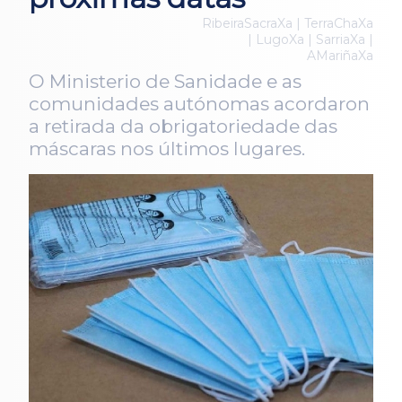
RibeiraSacraXa | TerraChaXa
| LugoXa | SarriaXa |
AMariñaXa
O Ministerio de Sanidade e as
comunidades autónomas acordaron
a retirada da obrigatoriedade das
máscaras nos últimos lugares.