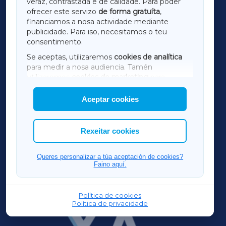
veraz, contrastada e de calidade. Para poder
ofrecer este servizo
de forma gratuíta
,
financiamos a nosa actividade mediante
TERRACHAXA
publicidade. Para iso, necesitamos o teu
consentimento.
SARRIAXA
Se aceptas, utilizaremos
cookies de analítica
para medir a nosa audiencia. Tamén
AMARIÑAXA
utilizaremos
cookies de marketing
para
mostrar publicidade de terceiros.
Aceptar cookies
RIBEIRASACRAXA
Así mesmo, podes personalizar a elección das
cookies que desexas permitir.
ACORUÑAXA
Rexeitar cookies
FERROLXA
Queres personalizar a túa aceptación de cookies?
Faino aquí.
OURENSEXA
Política de cookies
Política de privacidade