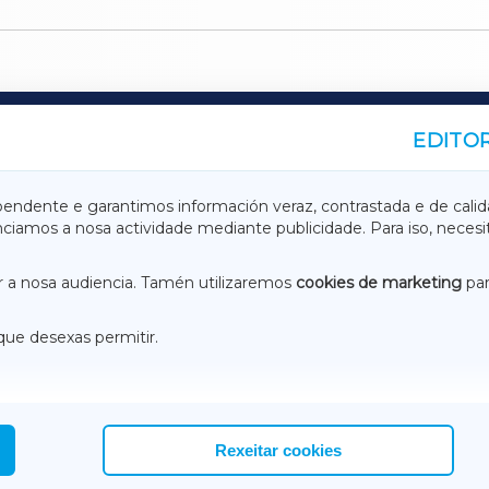
EDITOR
A
TERRACHAXA
pendente e garantimos información veraz, contrastada e de calid
anciamos a nosa actividade mediante publicidade. Para iso, neces
ASACRAXA
ACORUÑAXA
 a nosa audiencia. Tamén utilizaremos
cookies de marketing
par
que desexas permitir.
ACEBOOK
CONTACTO
NSTAGRAM
EMEROTECA
Rexeitar cookies