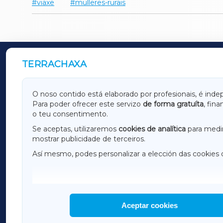
viaxe
mulleres-rurais
TERRACHAXA
OUTROS PERIÓDICOS
GALICIAXA
LUGOX
O noso contido está elaborado por profesionais, é inde
Para poder ofrecer este servizo
de forma gratuíta
, fin
AMARIÑAXA
RIBEIR
o teu consentimento.
OURENSEXA
Se aceptas, utilizaremos
cookies de analítica
para medir
mostrar publicidade de terceiros.
Así mesmo, podes personalizar a elección das cookies 
F
I
H
Aceptar cookies