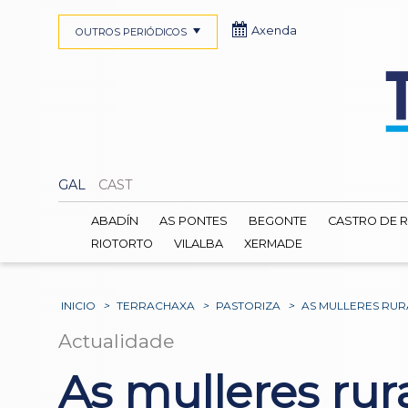
Axenda
OUTROS PERIÓDICOS
GAL
CAST
ABADÍN
AS PONTES
BEGONTE
CASTRO DE R
RIOTORTO
VILALBA
XERMADE
INICIO
>
TERRACHAXA
>
PASTORIZA
>
AS MULLERES RUR
Actualidade
As mulleres rur