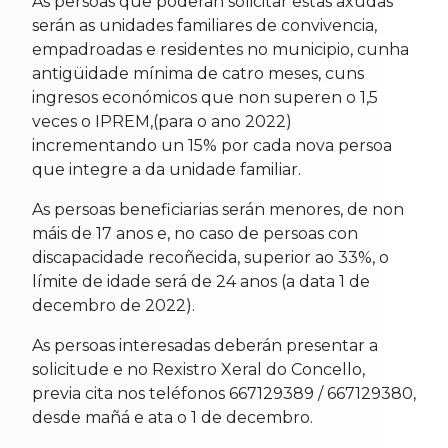
As persoas que poderán solicitar estas axudas
serán as unidades familiares de convivencia,
empadroadas e residentes no municipio, cunha
antigüidade mínima de catro meses, cuns
ingresos económicos que non superen o 1,5
veces o IPREM,(para o ano 2022)
incrementando un 15% por cada nova persoa
que integre a da unidade familiar.
As persoas beneficiarias serán menores, de non
máis de 17 anos e, no caso de persoas con
discapacidade recoñecida, superior ao 33%, o
límite de idade será de 24 anos (a data 1 de
decembro de 2022).
As persoas interesadas deberán presentar a
solicitude e no Rexistro Xeral do Concello,
previa cita nos teléfonos 667129389 / 667129380,
desde mañá e ata o 1 de decembro.