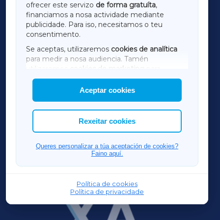
ofrecer este servizo
de forma gratuíta
,
financiamos a nosa actividade mediante
TERRACHAXA
publicidade. Para iso, necesitamos o teu
consentimento.
SARRIAXA
Se aceptas, utilizaremos
cookies de analítica
para medir a nosa audiencia. Tamén
AMARIÑAXA
utilizaremos
cookies de marketing
para
mostrar publicidade de terceiros.
Aceptar cookies
RIBEIRASACRAXA
Así mesmo, podes personalizar a elección das
cookies que desexas permitir.
ACORUÑAXA
Rexeitar cookies
FERROLXA
Queres personalizar a túa aceptación de cookies?
Faino aquí.
OURENSEXA
Política de cookies
Política de privacidade