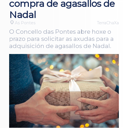
compra de agasallos de
Nadal
As Pontes
TerraChaXa
O Concello das Pontes abre hoxe o
prazo para solicitar as axudas para a
adquisición de agasallos de Nadal.