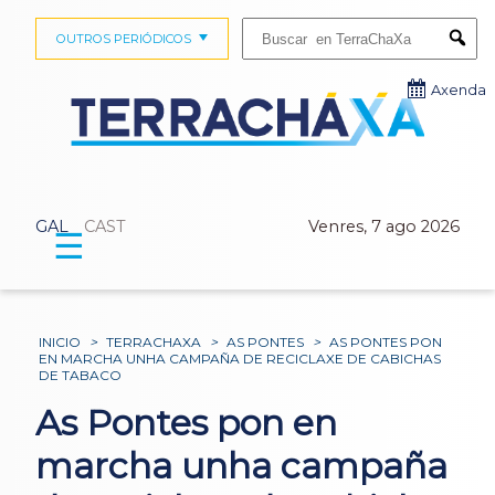
Buscar:
OUTROS PERIÓDICOS
Submi
Axenda
GAL
CAST
Venres, 7 ago 2026
☰
INICIO
>
TERRACHAXA
>
AS PONTES
>
AS PONTES PON
EN MARCHA UNHA CAMPAÑA DE RECICLAXE DE CABICHAS
DE TABACO
As Pontes pon en
marcha unha campaña