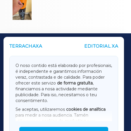
TERRACHAXA
EDITORIAL XA
OUTROS PERIÓDICOS
GALICIAXA
O noso contido está elaborado por profesionais,
é independente e garantimos información
LUGOXA
veraz, contrastada e de calidade. Para poder
ofrecer este servizo
de forma gratuíta
,
financiamos a nosa actividade mediante
TERRACHAXA
publicidade. Para iso, necesitamos o teu
consentimento.
SARRIAXA
Se aceptas, utilizaremos
cookies de analítica
para medir a nosa audiencia. Tamén
AMARIÑAXA
utilizaremos
cookies de marketing
para
mostrar publicidade de terceiros.