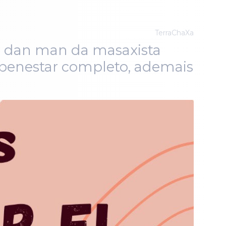
TerraChaXa
s, dan man da masaxista
un benestar completo, ademais