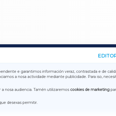
EDITOR
A
TERRACHAXA
pendente e garantimos información veraz, contrastada e de calid
anciamos a nosa actividade mediante publicidade. Para iso, neces
ASACRAXA
ACORUÑAXA
 a nosa audiencia. Tamén utilizaremos
cookies de marketing
par
que desexas permitir.
ACEBOOK
CONTACTO