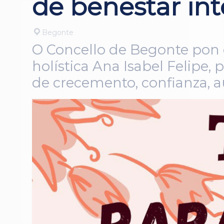
de benestar int
Begonte
O Concello de Begonte pon 
holística Ana Isabel Felipe,
de crecemento, confianza, au