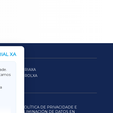
IAL XA
SARRIAXA
ade.
itamos
FERROLXA
a
POLÍTICA DE PRIVACIDADE E
ELIMINACIÓN DE DATOS EN