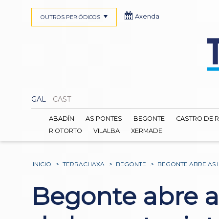
Axenda
OUTROS PERIÓDICOS
GAL
CAST
ABADÍN
AS PONTES
BEGONTE
CASTRO DE R
RIOTORTO
VILALBA
XERMADE
INICIO
>
TERRACHAXA
>
BEGONTE
>
BEGONTE ABRE AS I
Begonte abre as