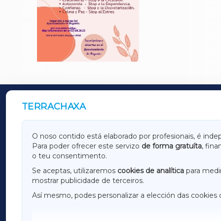
TERRACHAXA
OUTROS PERIÓDICOS
GALICIAXA
LUGOX
O noso contido está elaborado por profesionais, é inde
Para poder ofrecer este servizo
de forma gratuíta
, fin
AMARIÑAXA
RIBEIR
o teu consentimento.
OURENSEXA
Se aceptas, utilizaremos
cookies de analítica
para medir
mostrar publicidade de terceiros.
Así mesmo, podes personalizar a elección das cookies 
F