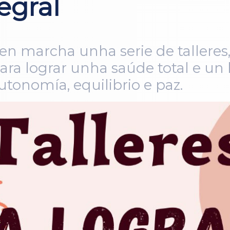
egral
en marcha unha serie de tallere
 para lograr unha saúde total e 
tonomía, equilibrio e paz.