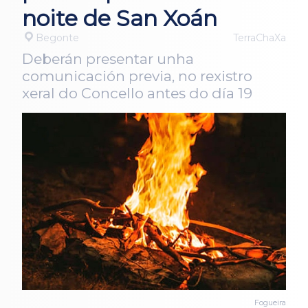
noite de San Xoán
Begonte
TerraChaXa
Deberán presentar unha
comunicación previa, no rexistro
xeral do Concello antes do día 19
Fogueira