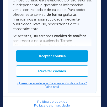
O noso contido está elaborado por profesionais,
é independente e garantimos información
LUGOXA
veraz, contrastada e de calidade. Para poder
ofrecer este servizo
de forma gratuíta
,
financiamos a nosa actividade mediante
TERRACHAXA
publicidade. Para iso, necesitamos o teu
consentimento.
SARRIAXA
Se aceptas, utilizaremos
cookies de analítica
para medir a nosa audiencia. Tamén
AMARIÑAXA
utilizaremos
cookies de marketing
para
mostrar publicidade de terceiros.
Aceptar cookies
RIBEIRASACRAXA
Así mesmo, podes personalizar a elección das
cookies que desexas permitir.
ACORUÑAXA
Rexeitar cookies
FERROLXA
Queres personalizar a túa aceptación de cookies?
Faino aquí.
OURENSEXA
Política de cookies
Política de privacidade