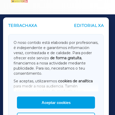
TERRACHAXA
EDITORIAL XA
OUTROS PERIÓDICOS
GALICIAXA
O noso contido está elaborado por profesionais,
é independente e garantimos información
LUGOXA
veraz, contrastada e de calidade. Para poder
ofrecer este servizo
de forma gratuíta
,
financiamos a nosa actividade mediante
TERRACHAXA
publicidade. Para iso, necesitamos o teu
consentimento.
SARRIAXA
Se aceptas, utilizaremos
cookies de analítica
para medir a nosa audiencia. Tamén
AMARIÑAXA
utilizaremos
cookies de marketing
para
mostrar publicidade de terceiros.
Aceptar cookies
RIBEIRASACRAXA
Así mesmo, podes personalizar a elección das
cookies que desexas permitir.