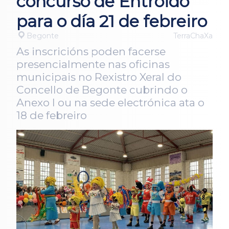
concurso de Entroido
para o día 21 de febreiro
Begonte
TerraChaXa
As inscricións poden facerse
presencialmente nas oficinas
municipais no Rexistro Xeral do
Concello de Begonte cubrindo o
Anexo I ou na sede electrónica ata o
18 de febreiro