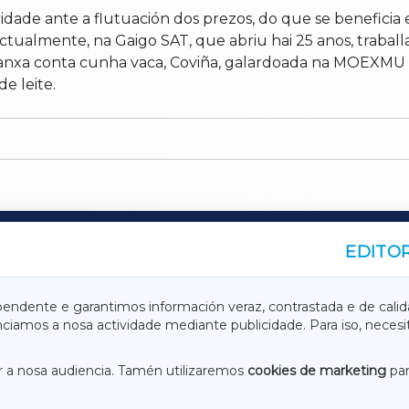
dade ante a flutuación dos prezos, do que se benefici
tualmente, na Gaigo SAT, que abriu hai 25 anos, traballan
granxa conta cunha vaca, Coviña, galardoada na MOEXMU p
e leite.
EDITOR
A
TERRACHAXA
pendente e garantimos información veraz, contrastada e de calid
anciamos a nosa actividade mediante publicidade. Para iso, neces
ASACRAXA
ACORUÑAXA
 a nosa audiencia. Tamén utilizaremos
cookies de marketing
par