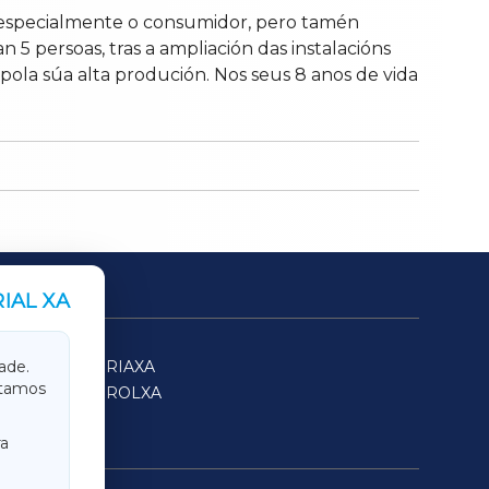
a especialmente o consumidor, pero tamén
 5 persoas, tras a ampliación das instalacións
ola súa alta produción. Nos seus 8 anos de vida
IAL XA
SARRIAXA
ade.
itamos
FERROLXA
a