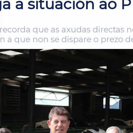
a a situación ao 
 recorda que as axudas directas 
n a que non se dispare o prezo d