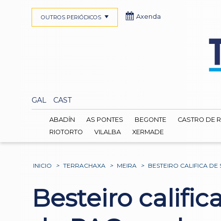
Axenda
OUTROS PERIÓDICOS
GAL
CAST
ABADÍN
AS PONTES
BEGONTE
CASTRO DE R
RIOTORTO
VILALBA
XERMADE
INICIO
>
TERRACHAXA
>
MEIRA
>
BESTEIRO CALIFICA D
Besteiro califi