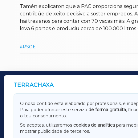
Tamén explicaron que a PAC proporciona seguri
contribúe de xeito decisivo a soster empregos. Ac
hai tres anos para contar con 70 vacas máis. A 
leva 6 partos e produciu cerca de 100.000 litros d
PSOE
TERRACHAXA
OUTROS PERIÓDICOS
GALICIAXA
LUGOX
O noso contido está elaborado por profesionais, é inde
Para poder ofrecer este servizo
de forma gratuíta
, fin
AMARIÑAXA
RIBEIR
o teu consentimento.
OURENSEXA
Se aceptas, utilizaremos
cookies de analítica
para medir
mostrar publicidade de terceiros.