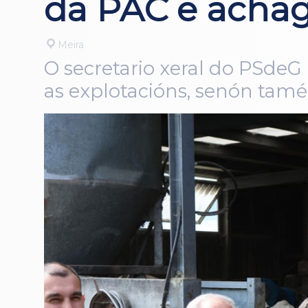
da PAC e achag
Meira
O secretario xeral do PSdeG
as explotacións, senón tamé