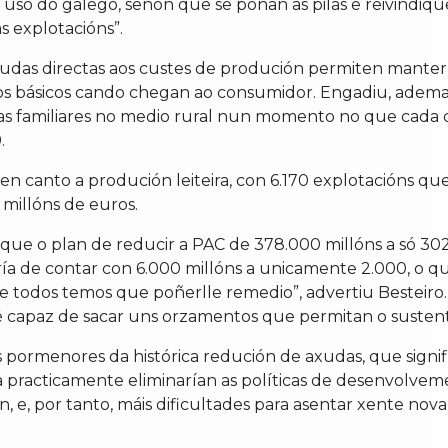
o uso do galego, senón que se poñan as pilas e reivind
s explotacións”.
as directas aos custes de produción permiten manter a
os básicos cando chegan ao consumidor. Engadiu, adema
 familiares no medio rural nun momento no que cada dí
.
n canto a produción leiteira, con 6.170 explotacións qu
 millóns de euros.
 que o plan de reducir a PAC de 378.000 millóns a só 
saría de contar con 6.000 millóns a unicamente 2.000, o
 todos temos que poñerlle remedio”, advertiu Besteiro. “
é capaz de sacar uns orzamentos que permitan o sustent
os pormenores da histórica redución de axudas, que signi
 practicamente eliminarían as políticas de desenvolve
ión, e, por tanto, máis dificultades para asentar xente nov