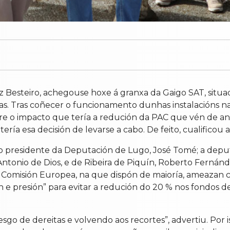
Besteiro, achegouse hoxe á granxa da Gaigo SAT, situada
as. Tras coñecer o funcionamento dunhas instalacións na
bre o impacto que tería a redución da PAC que vén de anu
ía esa decisión de levarse a cabo. De feito, cualificou 
lo presidente da Deputación de Lugo, José Tomé; a depu
ntonio de Dios, e de Ribeira de Piquín, Roberto Fernández
 Comisión Europea, na que dispón de maioría, ameazan 
n e presión” para evitar a redución do 20 % nos fondos d
esgo de dereitas e volvendo aos recortes”, advertiu. Por