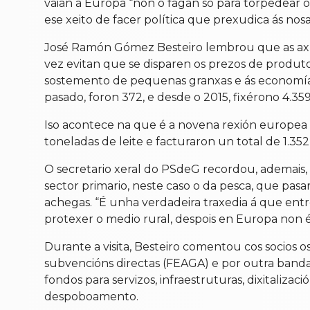
vaian a Europa “non o fagan só para torpedear 
ese xeito de facer política que prexudica ás nosa
José Ramón Gómez Besteiro lembrou que as axud
vez evitan que se disparen os prezos de produt
sostemento de pequenas granxas e ás economías
pasado, foron 372, e desde o 2015, fixérono 4.359
Iso acontece na que é a novena rexión europea e
toneladas de leite e facturaron un total de 1.352
O secretario xeral do PSdeG recordou, ademais,
sector primario, neste caso o da pesca, que pa
achegas. “É unha verdadeira traxedia á que entre
protexer o medio rural, despois en Europa non 
Durante a visita, Besteiro comentou cos socios 
subvencións directas (FEAGA) e por outra banda
fondos para servizos, infraestruturas, dixitalizac
despoboamento.