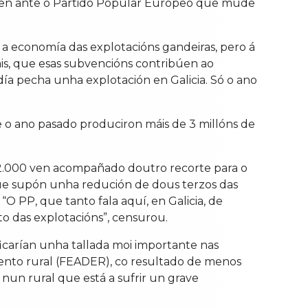
iquen ante o Partido Popular Europeo que mude
 economía das explotacións gandeiras, pero á
is, que esas subvencións contribúen ao
a pecha unha explotación en Galicia. Só o ano
e o ano pasado produciron máis de 3 millóns de
302.000 ven acompañado doutro recorte para o
 que supón unha redución de dous terzos das
O PP, que tanto fala aquí, en Galicia, de
o das explotacións”, censurou.
ficarían unha tallada moi importante nas
mento rural (FEADER), co resultado de menos
a nun rural que está a sufrir un grave