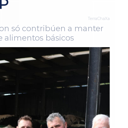
PP
TerraChaXa
non só contribúen a manter
e alimentos básicos