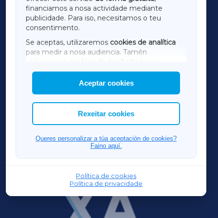
financiamos a nosa actividade mediante
TERRACHAXA
publicidade. Para iso, necesitamos o teu
consentimento.
SARRIAXA
Se aceptas, utilizaremos
cookies de analítica
para medir a nosa audiencia. Tamén
AMARIÑAXA
utilizaremos
cookies de marketing
para
mostrar publicidade de terceiros.
Aceptar cookies
RIBEIRASACRAXA
Así mesmo, podes personalizar a elección das
cookies que desexas permitir.
ACORUÑAXA
Rexeitar cookies
FERROLXA
Queres personalizar a túa aceptación de cookies?
Faino aquí.
OURENSEXA
Política de cookies
Política de privacidade