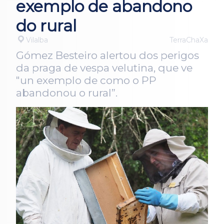
exemplo de abandono
do rural
Vilalba
TerraChaXa
Gómez Besteiro alertou dos perigos
da praga de vespa velutina, que ve
"un exemplo de como o PP
abandonou o rural”.