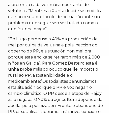
a presenza cada vez máis importante de
velutinas. “Mentres, a Xunta decide se modifica
ou non o seu protocolo de actuación ante un
problema que segue sen ser tratado como o
que é: unha praga”.
“En Lugo perdeuse o 40% da producción de
mel por culpa da velutina e pola inacción do
goberno do PP, e a situación non mellora
porque este ano xa se retiraron máis de 2.000
niños en Galicia”. Para Gómez Besteiro esta é
unha proba máis do pouco que lle importa o
rural ao PP, a sostenibilidade e o
medioambiente:“Os socialistas denunciamos
esta situación porque o PP e Vox negan o
cambio climático. O PP desde a etapa de Rajoy
xa o negaba. 0 70% da agricultura depende da
abella, pola polinización. Fronte o abandono do
PP, os socialistas apoiamos máis investigación e