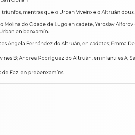
San Ciprián.
1 triunfos, mentras que o Urban Viveiro e o Altruán dous,
ulo Molina do Cidade de Lugo en
cadete, Yaroslav Alforov
do Urban en benxamín.
es Ángela Fernández do Altruán, en cadetes; Emma Deve
vines B; Andrea Rodríguez do Altruán, en infantiles A; Sa
k de Foz, en prebenxamíns.