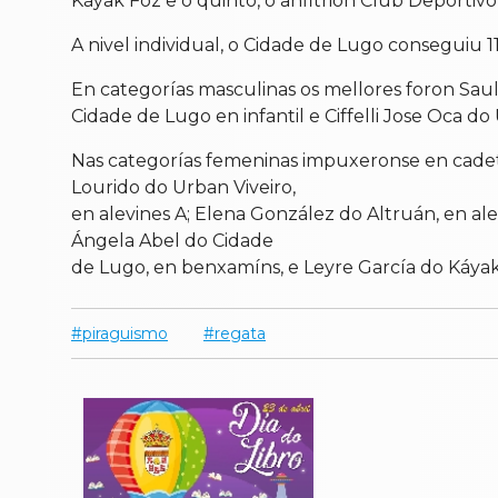
Káyak Foz e o quinto, o anfitrión
Club Deportivo 
A nivel individual, o Cidade de Lugo conseguiu 1
En categorías masculinas os mellores foron Sa
Cidade de Lugo en infantil e Ciffelli Jose Oca 
Nas categorías femeninas impuxeronse en cadet
Lourido do Urban Viveiro,
en alevines A; Elena González do Altruán, en ale
Ángela Abel do Cidade
de Lugo, en benxamíns, e Leyre García do Káya
piraguismo
regata