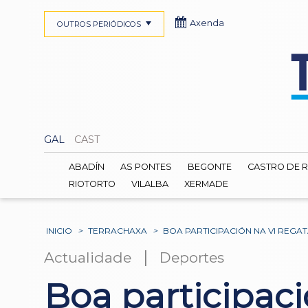
Axenda
OUTROS PERIÓDICOS
GAL
CAST
ABADÍN
AS PONTES
BEGONTE
CASTRO DE R
RIOTORTO
VILALBA
XERMADE
INICIO
>
TERRACHAXA
>
BOA PARTICIPACIÓN NA VI REGA
|
Actualidade
Deportes
Boa participac