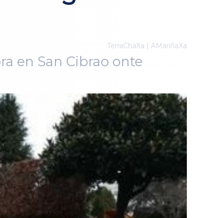
TerraChaXa | AMariñaXa
bra en San Cibrao onte