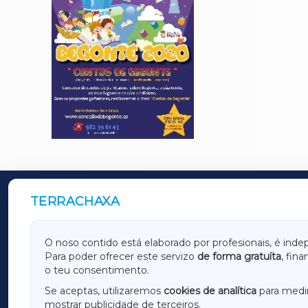
TERRACHAXA
OUTROS PERIÓDICOS
GALICIAXA
LUGOX
O noso contido está elaborado por profesionais, é inde
Para poder ofrecer este servizo
de forma gratuíta
, fin
AMARIÑAXA
RIBEIR
o teu consentimento.
OURENSEXA
Se aceptas, utilizaremos
cookies de analítica
para medir
mostrar publicidade de terceiros.