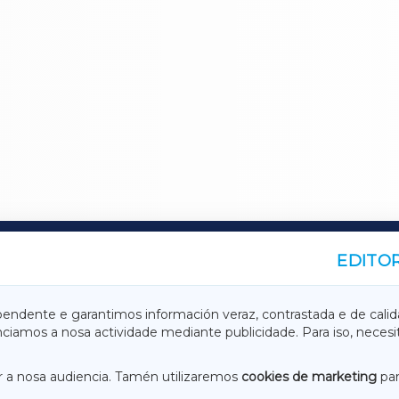
EDITOR
A
TERRACHAXA
pendente e garantimos información veraz, contrastada e de calid
anciamos a nosa actividade mediante publicidade. Para iso, neces
ASACRAXA
ACORUÑAXA
 a nosa audiencia. Tamén utilizaremos
cookies de marketing
par