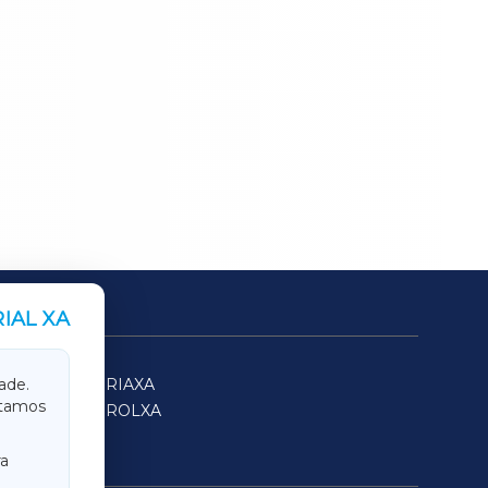
IAL XA
SARRIAXA
ade.
itamos
FERROLXA
a