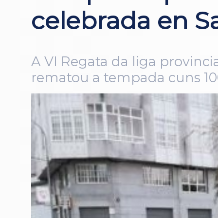
celebrada en S
A VI Regata da liga provinc
rematou a tempada cuns 100