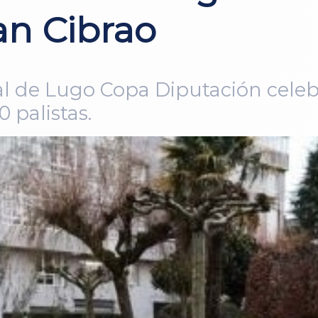
an Cibrao
ial de Lugo Copa Diputación cele
 palistas.