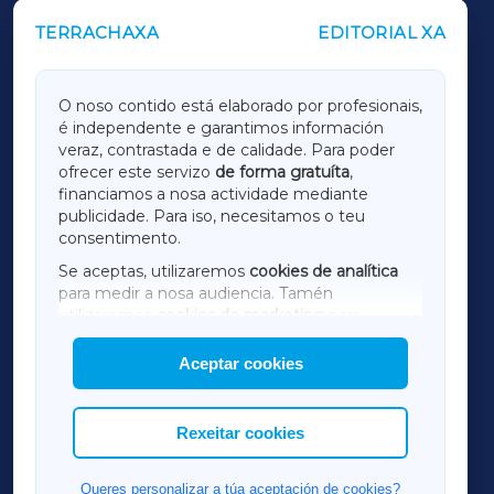
TERRACHAXA
EDITORIAL XA
OUTROS PERIÓDICOS
GALICIAXA
O noso contido está elaborado por profesionais,
é independente e garantimos información
LUGOXA
veraz, contrastada e de calidade. Para poder
ofrecer este servizo
de forma gratuíta
,
financiamos a nosa actividade mediante
TERRACHAXA
publicidade. Para iso, necesitamos o teu
consentimento.
SARRIAXA
Se aceptas, utilizaremos
cookies de analítica
para medir a nosa audiencia. Tamén
AMARIÑAXA
utilizaremos
cookies de marketing
para
mostrar publicidade de terceiros.
Aceptar cookies
RIBEIRASACRAXA
Así mesmo, podes personalizar a elección das
cookies que desexas permitir.
ACORUÑAXA
Rexeitar cookies
FERROLXA
Queres personalizar a túa aceptación de cookies?