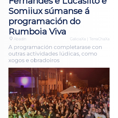
Fernandes e Lucasiito e
Somiiux súmanse á
programación do
Rumboia Viva
Abadín
GaliciaXa | TerraChaXa
A programación completarase con
outras actividades lúdicas, como
xogos e obradoiros