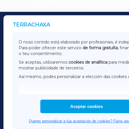
TERRACHAXA
OUTROS PERIÓDICOS
GALICIAXA
LUGOX
O noso contido está elaborado por profesionais, é inde
Para poder ofrecer este servizo
de forma gratuíta
, fin
AMARIÑAXA
RIBEIR
o teu consentimento.
OURENSEXA
Se aceptas, utilizaremos
cookies de analítica
para medir
mostrar publicidade de terceiros.
Así mesmo, podes personalizar a elección das cookies 
F
I
H
Aceptar cookies
Queres personalizar a túa aceptación de cookies? Faino aqu