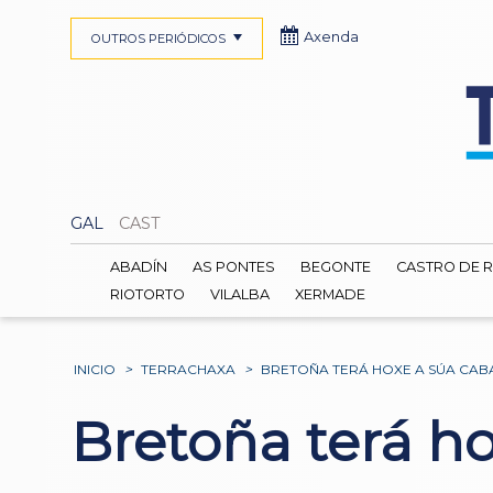
Axenda
OUTROS PERIÓDICOS
GAL
CAST
ABADÍN
AS PONTES
BEGONTE
CASTRO DE R
RIOTORTO
VILALBA
XERMADE
INICIO
>
TERRACHAXA
>
BRETOÑA TERÁ HOXE A SÚA CAB
Bretoña terá ho