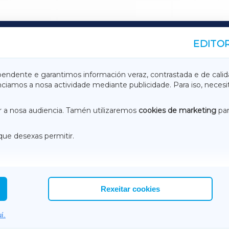
EDITOR
A
TERRACHAXA
pendente e garantimos información veraz, contrastada e de calid
anciamos a nosa actividade mediante publicidade. Para iso, neces
ASACRAXA
ACORUÑAXA
 a nosa audiencia. Tamén utilizaremos
cookies de marketing
par
que desexas permitir.
ACEBOOK
CONTACTO
NSTAGRAM
EMEROTECA
Rexeitar cookies
í.