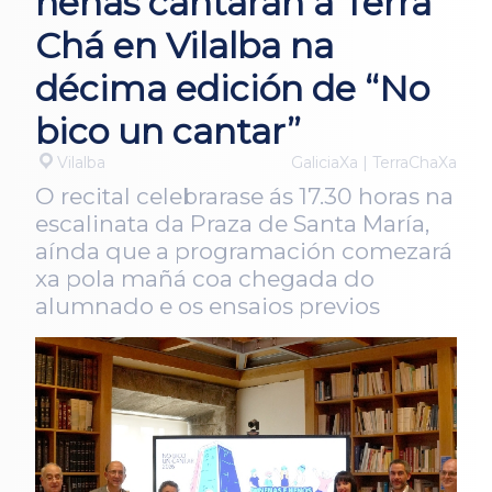
nenas cantarán á Terra
Chá en Vilalba na
décima edición de “No
bico un cantar”
Vilalba
GaliciaXa | TerraChaXa
O recital celebrarase ás 17.30 horas na
escalinata da Praza de Santa María,
aínda que a programación comezará
xa pola mañá coa chegada do
alumnado e os ensaios previos