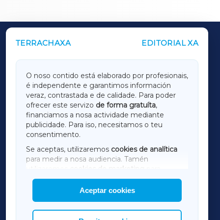
TERRACHAXA
EDITORIAL XA
OUTROS PERIÓDICOS
GALICIAXA
O noso contido está elaborado por profesionais,
é independente e garantimos información
LUGOXA
veraz, contrastada e de calidade. Para poder
ofrecer este servizo
de forma gratuíta
,
financiamos a nosa actividade mediante
TERRACHAXA
publicidade. Para iso, necesitamos o teu
consentimento.
SARRIAXA
Se aceptas, utilizaremos
cookies de analítica
para medir a nosa audiencia. Tamén
AMARIÑAXA
utilizaremos
cookies de marketing
para
mostrar publicidade de terceiros.
Aceptar cookies
RIBEIRASACRAXA
Así mesmo, podes personalizar a elección das
cookies que desexas permitir.
ACORUÑAXA