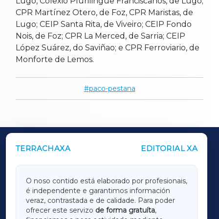
Lugo, Colexio Plurilingüe Franciscanos, de Lugo;
CPR Martínez Otero, de Foz, CPR Maristas, de
Lugo; CEIP Santa Rita, de Viveiro; CEIP Fondo
Nois, de Foz; CPR La Merced, de Sarria; CEIP
López Suárez, do Saviñao; e CPR Ferroviario, de
Monforte de Lemos.
paco-pestana
TERRACHAXA
EDITORIAL XA
OUTROS PERIÓDICOS
GALICIAXA
O noso contido está elaborado por profesionais,
é independente e garantimos información
LUGOXA
veraz, contrastada e de calidade. Para poder
ofrecer este servizo
de forma gratuíta
,