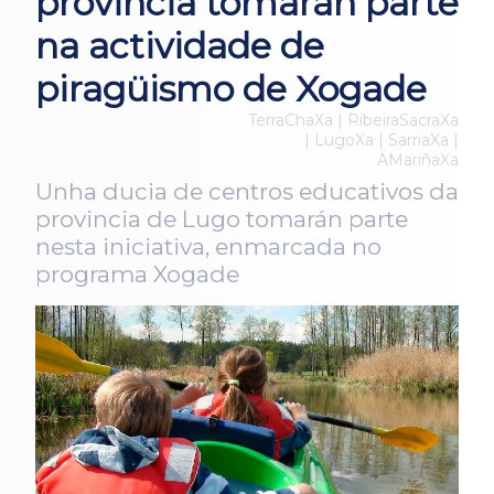
provincia tomarán parte
na actividade de
piragüismo de Xogade
TerraChaXa | RibeiraSacraXa
| LugoXa | SarriaXa |
AMariñaXa
Unha ducia de centros educativos da
provincia de Lugo tomarán parte
nesta iniciativa, enmarcada no
programa Xogade