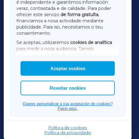
é independente e garantimos información
LUGOXA
veraz, contrastada e de calidade. Para poder
ofrecer este servizo
de forma gratuíta
,
financiamos a nosa actividade mediante
TERRACHAXA
publicidade. Para iso, necesitamos o teu
consentimento.
SARRIAXA
Se aceptas, utilizaremos
cookies de analítica
para medir a nosa audiencia. Tamén
AMARIÑAXA
utilizaremos
cookies de marketing
para
mostrar publicidade de terceiros.
Aceptar cookies
RIBEIRASACRAXA
Así mesmo, podes personalizar a elección das
cookies que desexas permitir.
ACORUÑAXA
Rexeitar cookies
FERROLXA
Queres personalizar a túa aceptación de cookies?
Faino aquí.
OURENSEXA
Política de cookies
Política de privacidade