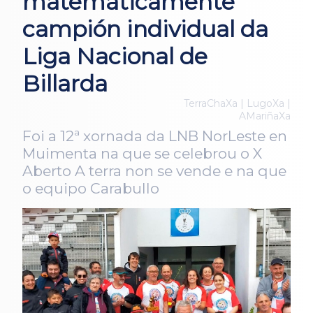
matemáticamente
campión individual da
Liga Nacional de
Billarda
TerraChaXa | LugoXa |
AMariñaXa
Foi a 12ª xornada da LNB NorLeste en
Muimenta na que se celebrou o X
Aberto A terra non se vende e na que
o equipo Carabullo