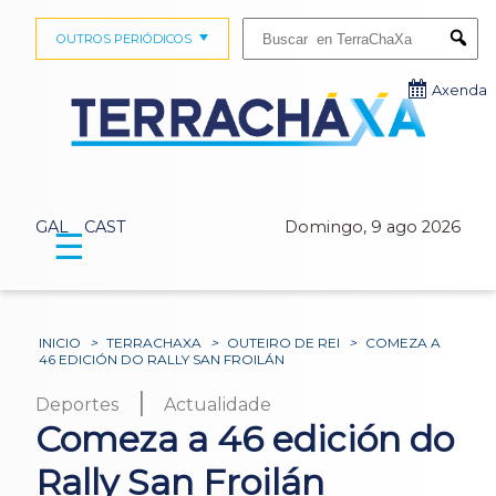
Buscar:
OUTROS PERIÓDICOS
Submi
Axenda
GAL
CAST
Domingo, 9 ago 2026
☰
INICIO
>
TERRACHAXA
>
OUTEIRO DE REI
>
COMEZA A
46 EDICIÓN DO RALLY SAN FROILÁN
|
Deportes
Actualidade
Comeza a 46 edición do
Rally San Froilán