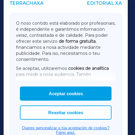
TERRACHAXA
EDITORIAL XA
OUTROS PERIÓDICOS
GALICIAXA
O noso contido está elaborado por profesionais,
é independente e garantimos información
LUGOXA
veraz, contrastada e de calidade. Para poder
ofrecer este servizo
de forma gratuíta
,
financiamos a nosa actividade mediante
TERRACHAXA
publicidade. Para iso, necesitamos o teu
consentimento.
SARRIAXA
Se aceptas, utilizaremos
cookies de analítica
para medir a nosa audiencia. Tamén
AMARIÑAXA
utilizaremos
cookies de marketing
para
mostrar publicidade de terceiros.
Aceptar cookies
RIBEIRASACRAXA
Así mesmo, podes personalizar a elección das
cookies que desexas permitir.
ACORUÑAXA
Rexeitar cookies
FERROLXA
Queres personalizar a túa aceptación de cookies?
Faino aquí.