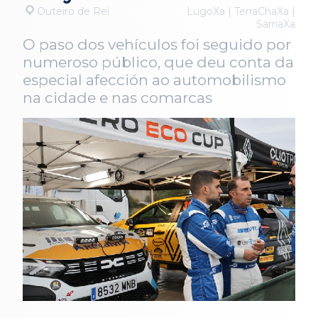
Outeiro de Rei
LugoXa | TerraChaXa |
SarriaXa
O paso dos vehículos foi seguido por
numeroso público, que deu conta da
especial afección ao automobilismo
na cidade e nas comarcas